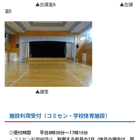
▲会議室A ▲会議
室B
▲講堂
施設利用受付
（コミセン・学校体育施設）
◎受付時間 平日8時30分～17時15分
・コミセン利用申請は、
利用する前月の1日（休日の場合は、翌