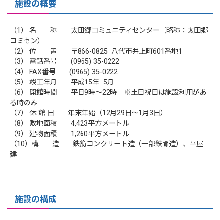
施設の概要
（1） 名 称 太田郷コミュニティセンター（略称：太田郷
コミセン）
（2） 位 置 〒866-0825 八代市井上町601番地1
（3） 電話番号 (0965) 35-0222
（4） FAX番号 (0965) 35-0222
（5） 竣工年月 平成15年 5月
（6） 開館時間 平日9時～22時 ※土日祝日は施設利用があ
る時のみ
（7） 休 館 日 年末年始（12月29日～1月3日）
（8） 敷地面積 4,423平方メートル
（9） 建物面積 1,260平方メートル
（10）構 造 鉄筋コンクリート造（一部鉄骨造）、平屋
建
施設の構成