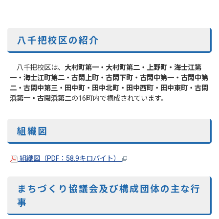
八千把校区の紹介
八千把校区は、
大村町第一・大村町第二・上野町・海士江第
一・海士江町第二・古閑上町・古閑下町・古閑中第一・古閑中第
二・古
閑中第三・田中町・田中北町・田中西町・田中東町・古閑
浜第一・古閑浜第二
の16町内で構成されています。
組織図
組織図（PDF：58.9キロバイト）
まちづくり協議会及び構成団体の主な行
事