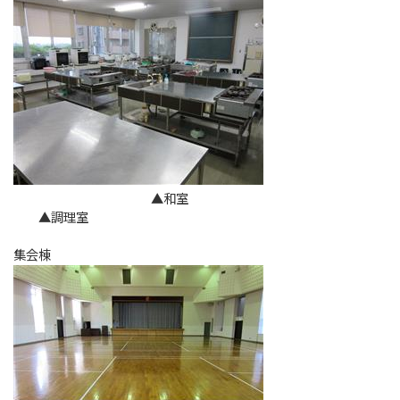
▲和室
▲調理室
集会棟