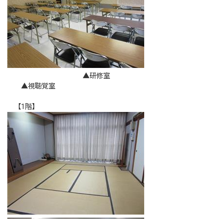
▲研修室
▲視聴覚室
【1階】