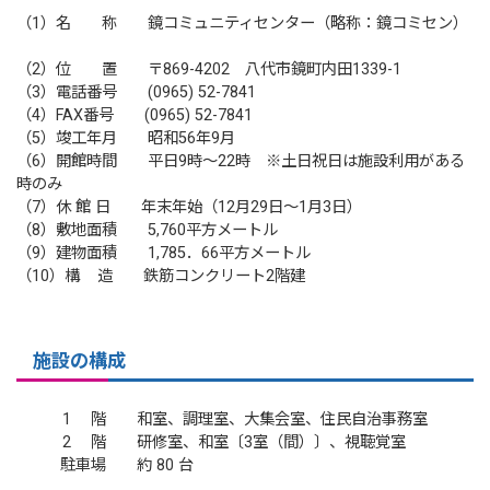
（1）名 称 鏡コミュニティセンター（略称：鏡コミセン）
（2）位 置 〒869-4202 八代市鏡町内田1339-1
（3）電話番号 (0965) 52-7841
（4）FAX番号 (0965) 52-7841
（5）竣工年月 昭和56年9月
（6）開館時間 平日9時～22時 ※土日祝日は施設利用がある
時のみ
（7）休 館 日 年末年始（12月29日～1月3日）
（8）敷地面積 5,760平方メートル
（9）建物面積 1,785．66平方メートル
（10）構 造 鉄筋コンクリート2階建
施設の構成
1 階 和室、調理室、大集会室、住民自治事務室
2 階 研修室、和室〔3室（間）〕、視聴覚室
駐車場 約 80 台