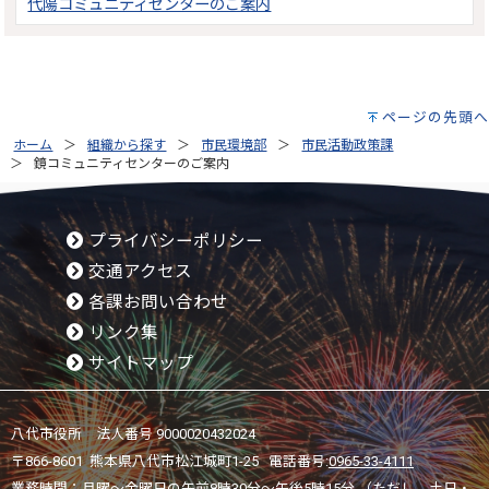
代陽コミュニティセンターのご案内
ページの先頭へ
ホーム
組織から探す
市民環境部
市民活動政策課
鏡コミュニティセンターのご案内
プライバシーポリシー
交通アクセス
各課お問い合わせ
リンク集
サイトマップ
八代市役所 法人番号 9000020432024
〒866-8601 熊本県八代市松江城町1-25 電話番号:
0965-33-4111
業務時間：月曜～金曜日の午前8時30分～午後5時15分 （ただし、土日・