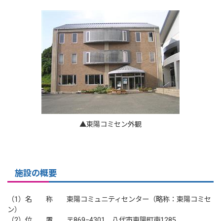
▲東陽コミセン外観
施設の概要
（1）名 称 東陽コミュニティセンター（略称：東陽コミセ
ン）
（2）位 置 〒869−4301 八代市東陽町南1285