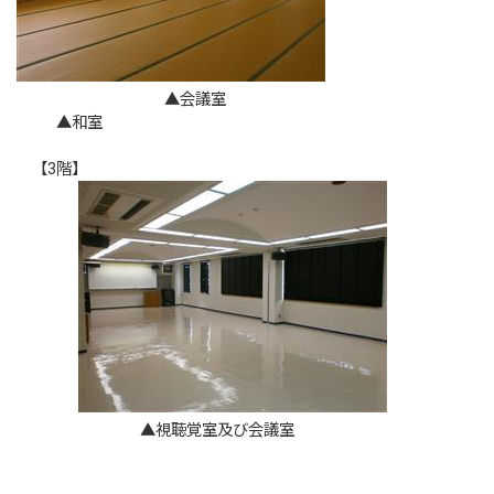
▲会議室
▲和室
【3階】
▲視聴覚室及び会議室