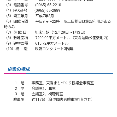
（3）電話番号 (0965) 65-2210
（4）FAX番号 (0965) 65-2889
（5）竣工年月 平成7年3月
（6）開館時間 平日9時〜22時 ※土日祝日は施設利用がある
時のみ
（7）休 館 日 年末年始（12月29日〜1月3日）
（8）敷地面積 7290.09平方メートル（東陽運動公園敷地内）
（9）建物面積 615.72平方メートル
（10）構 造 鉄筋コンクリート3階建
施設の構成
1 階 事務室、東陽まちづくり協議会事務室
2 階 会議室1、和室
3 階 会議室2、視聴覚室
駐車場 約117台（身体障害者駐車場1台含む）