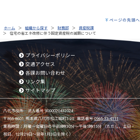
ページの先頭へ
ホーム
組織から探す
財務部
資産税課
住宅の省エネ改修に伴う固定資産税の減額について
プライバシーポリシー
交通アクセス
各課お問い合わせ
リンク集
サイトマップ
八代市役所 法人番号 9000020432024
〒866-8601 熊本県八代市松江城町1-25 電話番号:
0965-33-4111
業務時間：月曜～金曜日の午前8時30分～午後5時15分 （ただし、土日・
祝日、12月29日～翌年1月3日を除く）