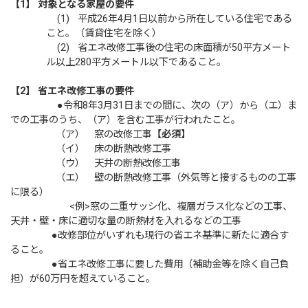
【1】
対象となる家屋の要件
(1) 平成26年4月1日以前から所在している住宅である
こと。（賃貸住宅を除く）
(2) 省エネ改修工事後の住宅の床面積が50平方メート
ル以上280平方メートル以下であること。
【2】
省エネ改修工事の要件
●令和8年3月31日までの間に、次の（ア）から（エ）ま
での工事のうち、（ア）を含む工事が行われたこと。
（ア） 窓の改修工事
【必須】
（イ） 床の断熱改修工事
（ウ） 天井の断熱改修工事
（エ） 壁の断熱改修工事（外気等と接するものの工事
に限る）
<例>窓の二重サッシ化、複層ガラス化などの工事、
天井・壁・床に適切な量の断熱材を入れるなどの工事
●改修部位がいずれも現行の省エネ基準に新たに適合す
ること。
●省エネ改修工事に要した費用（補助金等を除く自己負
担）が60万円を超えていること。