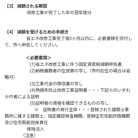
【3】
減額される期間
改修工事が完了した年の翌年度分
【4】
減額を受けるための手続き
省エネ改修工事完了後3ヶ月以内に、必要書類を添付し
て、市へ申告してください。
＜必要書類＞
(1)省エネ改修工事に伴う固定資産税減額申告書
(2)納税義務者の住民票の写し（市内在住の場合は省
略可）
(3)工事代金の領収書の写し
(4)熱損失防止改修工事証明書・・・下記※のいずれ
かの者による証明
(5)証明者の資格を確認できるものの写し
※ 証明書の発行主体・・・登録された建築士事
務所に属する建築士、指定確認検査機関、登録住宅性能評価機関
及び住宅瑕疵担保責任
保険法人
〈注意〉