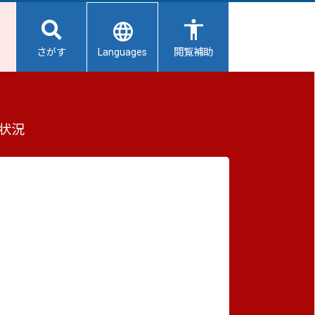
Languages
さがす
閲覧補助
ンターを見学しませんか
もっと見る（全2件）
状況
重要なお知らせ
2026/08/06
【給水所情報】8月7日（金曜日）
2026/08/06
て施設
避難所開設状況
2026/08/01
避難所の再編について
2026/07/31
随時受
生活用水の配布について