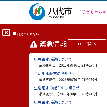
ホーム
分類から探す
くらし・手続き
自動で開かない
緊急情報
一覧へ
◇市民の皆様へ===八
応急給水活動について
最終更新日：
2017年5月11日
最終更新日［
2026年8月6日 21時29分
］
印刷
生活用水配布のお知らせ
八代市の生活排水がどのように処理され、
最終更新日［
2026年8月6日 21時25分
］
の見学を実施しています。
生活用水の配布のお知らせ
最終更新日［
2026年8月6日 20時21分
］
八代市水処理センターでは、小学校など各
応急給水活動について
け入れています。