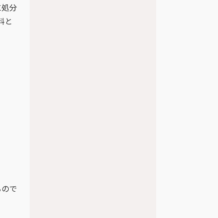
に処分
料と
るので