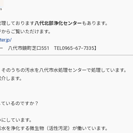
管理しております
八代北部浄化センター
もあります。
ジからご覧いただけます。
er.jp/
八代市鏡町芝口551 TEL0965−67−7335】
そのうちの汚水を八代市水処理センターで処理しています。
紹介します。
しているのですか？
いにしています。
汚水を浄化する微生物（活性汚泥）が働いています。