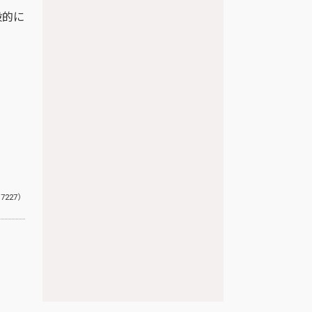
般的に
:7227）