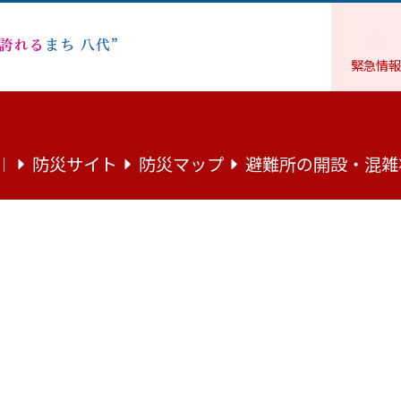
緊急情報
環境・住まい
下水道
◇市民の皆様へ===八代市水処理セ
防災サイト
防災マップ
避難所の開設・混雑
｜
代市水処理センターを見学しませんか
浄化されているか知っていただくために、環境教育の一環とし
学校、自治体、個人の自由研究などを目的とした処理場見学を