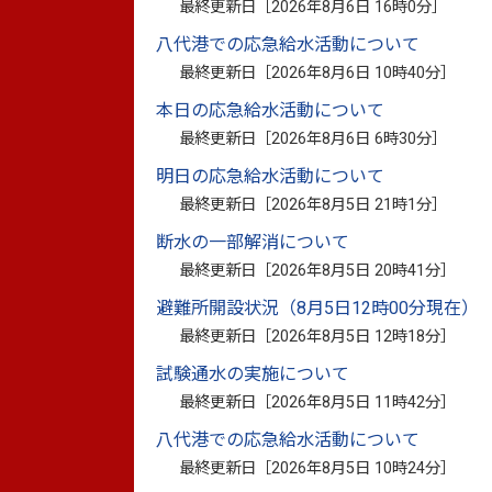
最終更新日［
2026年8月6日 16時0分
］
八代港での応急給水活動について
見学時間：9時00分〜17時15分 ※土・
最終更新日［
2026年8月6日 10時40分
］
（1回の見学につき40名程度、所要時間
本日の応急給水活動について
最終更新日［
2026年8月6日 6時30分
］
明日の応急給水活動について
最終更新日［
2026年8月5日 21時1分
］
断水の一部解消について
最終更新日［
2026年8月5日 20時41分
］
避難所開設状況（8月5日12時00分現在）
最終更新日［
2026年8月5日 12時18分
］
試験通水の実施について
見学内容：処理場の役割などについて説明
最終更新日［
2026年8月5日 11時42分
］
（処理場の沈砂池周辺などを歩い
八代港での応急給水活動について
見学などの申込みは、八代市水処
最終更新日［
2026年8月5日 10時24分
］