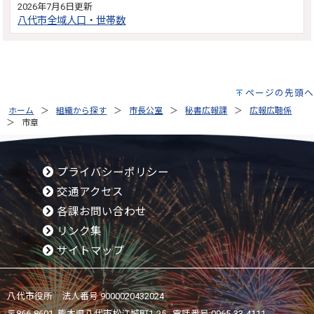
2026年7月6日更新
八代市全域人口・世帯数
ページの先頭へ
ホーム
組織から探す
市長公室
秘書広報課
広報広聴係
市章
プライバシーポリシー
交通アクセス
各課お問い合わせ
リンク集
サイトマップ
八代市役所 法人番号 9000020432024
〒866-8601 熊本県八代市松江城町1-25 電話番号:
0965-33-4111