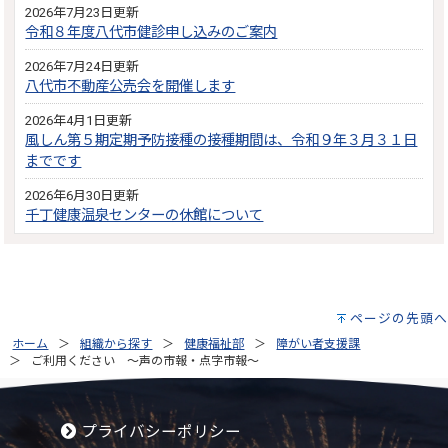
2026年7月23日更新
令和８年度八代市健診申し込みのご案内
2026年7月24日更新
八代市不動産公売会を開催します
2026年4月1日更新
風しん第５期定期予防接種の接種期間は、令和９年３月３１日
までです
2026年6月30日更新
千丁健康温泉センターの休館について
ページの先頭へ
ホーム
組織から探す
健康福祉部
障がい者支援課
ご利用ください ～声の市報・点字市報～
プライバシーポリシー