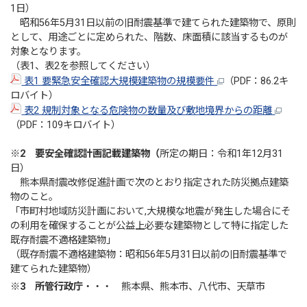
1日）
昭和56年5月31日以前の旧耐震基準で建てられた建築物で、原則
として、用途ごとに定められた、階数、床面積に該当するものが
対象となります。
（表1、表2を参照してください）
表1 要緊急安全確認大規模建築物の規模要件
（PDF：86.2キ
ロバイト）
表2 規制対象となる危険物の数量及び敷地境界からの距離
（PDF：109キロバイト）
※2
要安全確認計画記載建築物（
所定の期日：令和1年12月31
日）
熊本県耐震改修促進計画で次のとおり指定された防災拠点建築
物のこと。
「市町村地域防災計画において,大規模な地震が発生した場合にそ
の利用を確保することが公益上必要な建築物として特に指定した
既存耐震不適格建築物」
（既存耐震不適格建築物：昭和56年5月31日以前の旧耐震基準で
建てられた建築物）
※3 所管行政庁
・・・ 熊本県、熊本市、八代市、天草市