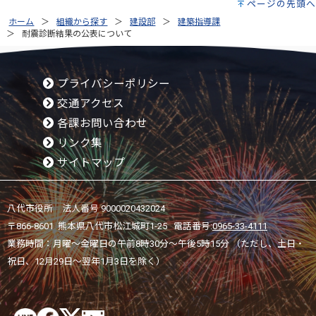
ページの先頭へ
ホーム
組織から探す
建設部
建築指導課
耐震診断結果の公表について
プライバシーポリシー
交通アクセス
各課お問い合わせ
リンク集
サイトマップ
八代市役所 法人番号 9000020432024
〒866-8601 熊本県八代市松江城町1-25 電話番号:
0965-33-4111
業務時間：月曜～金曜日の午前8時30分～午後5時15分 （ただし、土日・
祝日、12月29日～翌年1月3日を除く）