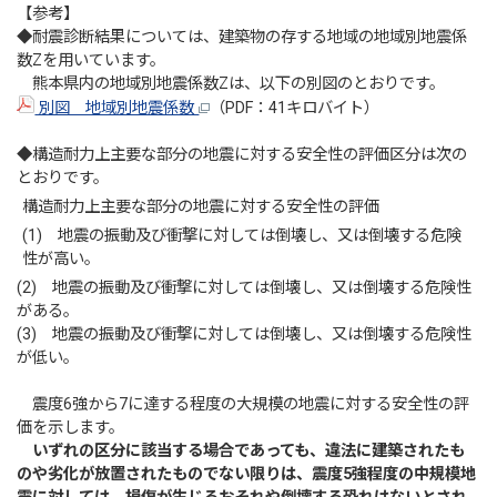
【参考】
◆耐震診断結果については、建築物の存する地域の地域別地震係
数Zを用いています。
熊本県内の地域別地震係数Zは、以下の別図のとおりです。
別図 地域別地震係数
（PDF：41キロバイト）
◆構造耐力上主要な部分の地震に対する安全性の評価区分は次の
とおりです。
構造耐力上主要な部分の地震に対する安全性の評価
(1) 地震の振動及び衝撃に対しては倒壊し、又は倒壊する危険
性が高い。
(2) 地震の振動及び衝撃に対しては倒壊し、又は倒壊する危険性
がある。
(3) 地震の振動及び衝撃に対しては倒壊し、又は倒壊する危険性
が低い。
震度6強から7に達する程度の大規模の地震に対する安全性の評
価を示します。
いずれの区分に該当する場合であっても、違法に建築されたも
のや劣化が放置されたものでない限りは、震度5強程度の中規模地