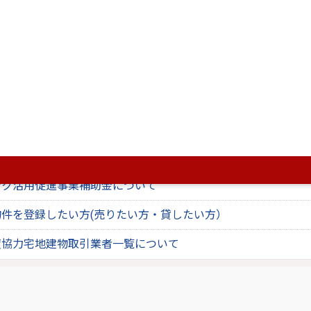
、
Adobe Acrobat(R)
が必要です。
です。正しく表示されない場合、最新バージョンをご利用ください。
ページも見ています。
ンク制度について
物件を利用したい方（買いたい方・借りたい方）
ンク活用促進事業補助金について
件を登録したい方(売りたい方・貸したい方）
度協力宅地建物取引業者一覧について