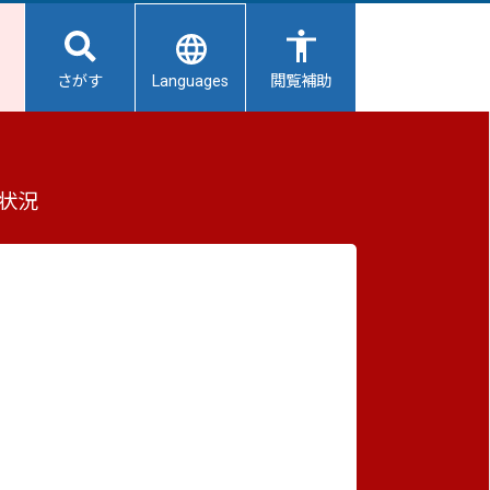
Languages
さがす
閲覧補助
ついて
もっと見る（全5件）
状況
重要なお知らせ
2026/08/08
避難所開設状況
2026/08/07
【給水所情報】8月8日（土曜日）
2026/08/01
避難所の再編について
2026/07/31
生活用水の配布について