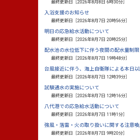
最終更新日［
2026年8月8日 6時30分
］
入浴支援のお知らせ
最終更新日［
2026年8月7日 20時56分
］
明日の応急給水活動について
最終更新日［
2026年8月7日 20時25分
］
配水池の水位低下に伴う夜間の配水量制限
最終更新日［
2026年8月7日 19時48分
］
台風接近に伴う、海上自衛隊による本日以
最終更新日［
2026年8月7日 12時39分
］
このページに関
試験通水の実施について
お問い合わせは
最終更新日［
2026年8月7日 12時16分
］
八代港での応急給水活動について
最終更新日［
2026年8月7日 11時1分
］
強風・落雷・火の取り扱いに関する注意喚
最終更新日［
2026年8月7日 9時20分
］