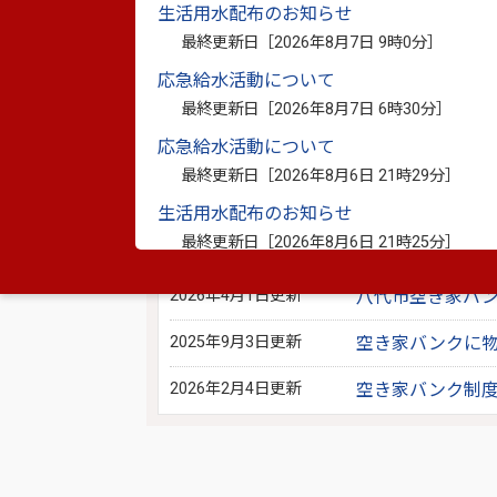
生活用水配布のお知らせ
別ウィンドウで開きます
最終更新日［
2026年8月7日 9時0分
］
※資料としてPDFファイルが添付されている場合は
応急給水活動について
PDF書類をご覧になる場合は、
Adobe Reader
が必要
最終更新日［
2026年8月7日 6時30分
］
応急給水活動について
このページを見ている人は、こんな
最終更新日［
2026年8月6日 21時29分
］
2026年4月1日更新
八代市空き家バ
生活用水配布のお知らせ
最終更新日［
2026年8月6日 21時25分
］
2025年9月3日更新
空き家バンクの
生活用水の配布のお知らせ
2026年4月1日更新
八代市空き家バ
最終更新日［
2026年8月6日 20時21分
］
2025年9月3日更新
空き家バンクに物
2026年2月4日更新
空き家バンク制