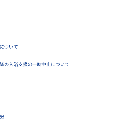
について
建設部 住宅課
降の入浴支援の一時中止について
〒866-8601
する
熊本県八代市松江城町1－25 5階
電話番号：
0965-33-4122
Fax：0965-33-4461
お問い合わせフォーム
（ID
起