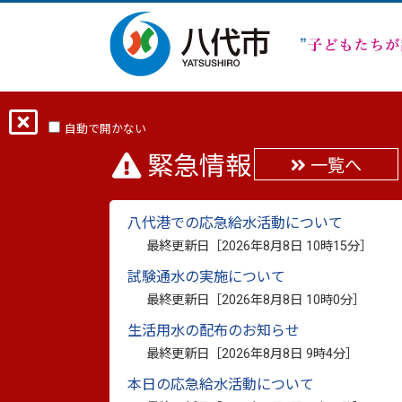
ホーム
分類から探す
くらし・手続き
自動で開かない
緊急情報
一覧へ
空き家バンクQ&A（第
八代港での応急給水活動について
最終更新日：
2025年12月1日
最終更新日［
2026年8月8日 10時15分
］
印刷
試験通水の実施について
八代市空き家バンクの各種取り扱いについて
最終更新日［
2026年8月8日 10時0分
］
八代市空き家バンクQ＆A（第4版）（PDF
生活用水の配布のお知らせ
最終更新日［
2026年8月8日 9時4分
］
本日の応急給水活動について