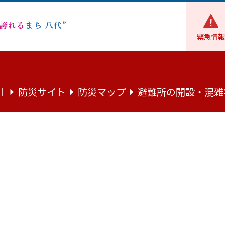
緊急情報
環境・住まい
住宅・土地
空き家バンクQ&A（第4版）に
防災サイト
防災マップ
避難所の開設・混雑
｜
4版）について
記した「八代市空き家バンクQ&A」を掲載します。
：343.5キロバイト）