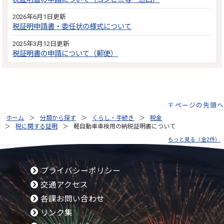
2026年6月1日更新
税証明申請書・委任状の様式について
2025年3月12日更新
税証明書の申請について（郵便）
ページの先頭へ
ホーム
分類から探す
くらし・手続き
税金
税に関する証明
軽自動車車検用の納税証明書について
もっと見る（全2件）
プライバシーポリシー
交通アクセス
各課お問い合わせ
リンク集