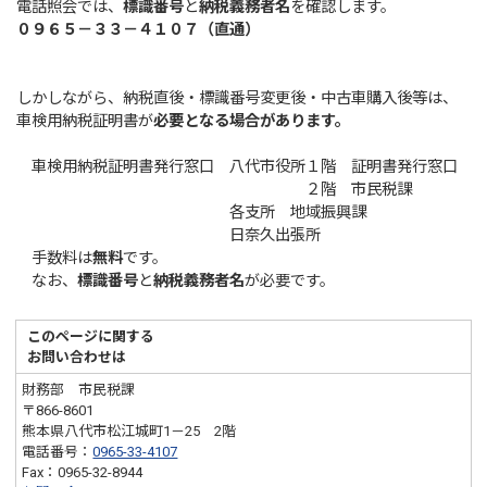
電話照会では、
標識番号
と
納税義務者名
を確認します。
０９６５－３３－４１０７（直通）
しかしながら、納税直後・標識番号変更後・中古車購入後等は、
車検用納税証明書が
必要となる場合があります。
車検用納税証明書発行窓口 八代市役所１階 証明書発行窓口
２階 市民税課
各支所 地域振興課
日奈久出張所
手数料は
無料
です。
なお、
標識番号
と
納税義務者名
が必要です。
このページに関する
お問い合わせは
財務部 市民税課
〒866-8601
熊本県八代市松江城町1－25 2階
電話番号：
0965-33-4107
Fax：0965-32-8944