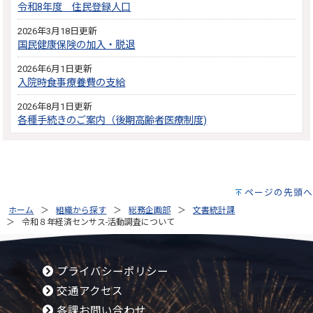
令和8年度 住民登録人口
2026年3月18日更新
国民健康保険の加入・脱退
2026年6月1日更新
入院時食事療養費の支給
2026年8月1日更新
各種手続きのご案内（後期高齢者医療制度)
ページの先頭へ
ホーム
組織から探す
総務企画部
文書統計課
令和８年経済センサス-活動調査について
プライバシーポリシー
交通アクセス
各課お問い合わせ