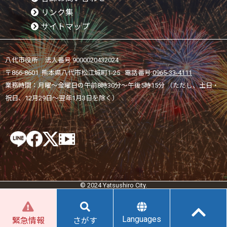
リンク集
サイトマップ
八代市役所 法人番号 9000020432024
〒866-8601 熊本県八代市松江城町1-25 電話番号:
0965-33-4111
業務時間：月曜～金曜日の午前8時30分～午後5時15分 （ただし、土日・
祝日、12月29日～翌年1月3日を除く）
© 2024 Yatsushiro City.
Languages
緊急情報
さがす