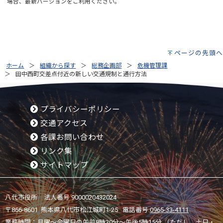
場合、最新バージョンをご利用ください。
ページの先頭へ
ホーム
組織から探す
総務企画部
危機管理課
田中西町交差点付近の新しい交通規制と通行方法
プライバシーポリシー
交通アクセス
各課お問い合わせ
リンク集
サイトマップ
八代市役所 法人番号 9000020432024
〒866-8601 熊本県八代市松江城町1-25 電話番号:
0965-33-4111
業務時間：月曜～金曜日の午前8時30分～午後5時15分 （ただし、土日・