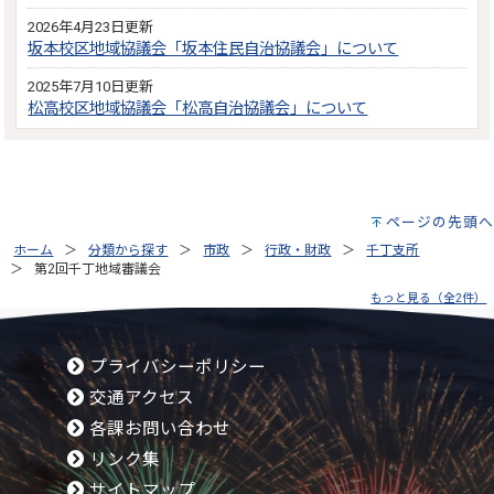
2026年4月23日更新
坂本校区地域協議会「坂本住民自治協議会」について
2025年7月10日更新
松高校区地域協議会「松高自治協議会」について
ページの先頭へ
ホーム
分類から探す
市政
行政・財政
千丁支所
第2回千丁地域審議会
もっと見る（全2件）
プライバシーポリシー
交通アクセス
各課お問い合わせ
リンク集
サイトマップ