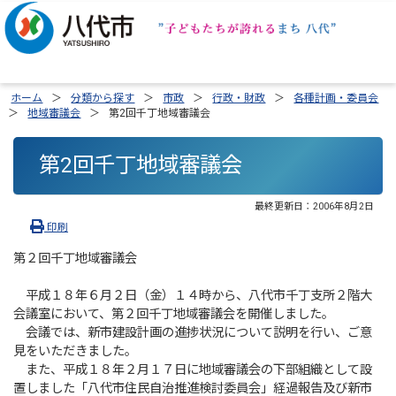
ホーム
分類から探す
市政
行政・財政
各種計画・委員会
地域審議会
第2回千丁地域審議会
第2回千丁地域審議会
最終更新日：
2006年8月2日
印刷
第２回千丁地域審議会
平成１８年６月２日（金）１４時から、八代市千丁支所２階大
会議室において、第２回千丁地域審議会を開催しました。
会議では、新市建設計画の進捗状況について説明を行い、ご意
見をいただきました。
また、平成１８年２月１７日に地域審議会の下部組織として設
置しました「八代市住民自治推進検討委員会」経過報告及び新市