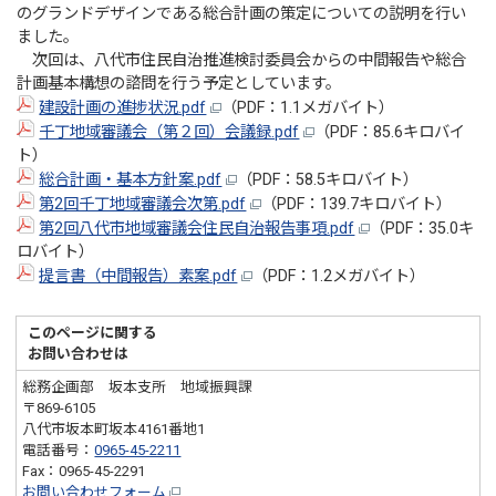
のグランドデザインである総合計画の策定についての説明を行い
ました。
次回は、八代市住民自治推進検討委員会からの中間報告や総合
計画基本構想の諮問を行う予定としています。
建設計画の進捗状況.pdf
（PDF：1.1メガバイト）
千丁地域審議会（第２回）会議録.pdf
（PDF：85.6キロバイ
ト）
総合計画・基本方針案.pdf
（PDF：58.5キロバイト）
第2回千丁地域審議会次第.pdf
（PDF：139.7キロバイト）
第2回八代市地域審議会住民自治報告事項.pdf
（PDF：35.0キ
ロバイト）
提言書（中間報告）素案.pdf
（PDF：1.2メガバイト）
このページに関する
お問い合わせは
総務企画部 坂本支所 地域振興課
〒869-6105
八代市坂本町坂本4161番地1
電話番号：
0965-45-2211
Fax：0965-45-2291
お問い合わせフォーム