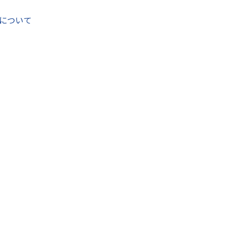
について
後、交通の要衝とな
が薄れ、現在は住宅
にするため、現在、
備が進められていま
毎月発行しています。掲載希望の団体は毎月23日まで「八千
にご連絡ください。