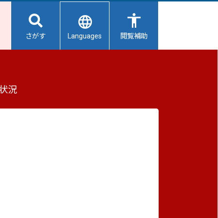
Languages
さがす
閲覧補助
もっと見る（全2件）
状況
重要なお知らせ
2026/08/09
避難所開設状況
2026/08/08
【給水所情報】8月9日（日曜日）
2026/08/01
避難所の再編について
2026/07/31
生活用水の配布について