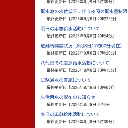
最終更新日［
2026年8月9日 6時30分
］
配水池の水位低下に伴う夜間の配水量制限
特色
最終更新日［
2026年8月8日 20時23分
］
八千把校区は、臨港線と東幹線道路が開通
明日の応急給水活動について
り、商業の進出が目立っています。
最終更新日［
2026年8月8日 20時4分
］
そのため、以前の農村地帯というイメージ
避難所開設状況（8月8日17時00分現在）
地の性格を強めて発展しています。
最終更新日［
2026年8月8日 17時20分
］
また、魅力にあふれた、安全で快適な地区
八代港での応急給水活動について
公園や緑地、上下水道、生活道路などの整
最終更新日［
2026年8月8日 10時15分
］
す。
試験通水の実施について
最終更新日［
2026年8月8日 10時0分
］
お知らせ
生活用水の配布のお知らせ
各種団体の行事内容等を掲載した予定表を
最終更新日［
2026年8月8日 9時4分
］
ュニティセンター」又は「八千把出張所」
本日の応急給水活動について
最終更新日［
2026年8月8日 6時30分
］