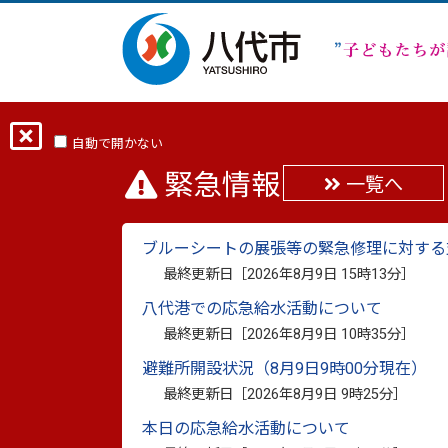
ホーム
分類から探す
くらし・手続き
自動で開かない
緊急情報
一覧へ
八千把出張所
ブルーシートの展張等の緊急修理に対する
最終更新日：
2024年6月13日
最終更新日［
2026年8月9日 15時13分
］
印刷
八代港での応急給水活動について
最終更新日［
2026年8月9日 10時35分
］
所在地 八代市上野町1193-1
避難所開設状況（8月9日9時00分現在）
TEL 0965-32-2531
最終更新日［
2026年8月9日 9時25分
］
FAX 0965-35-0660
本日の応急給水活動について