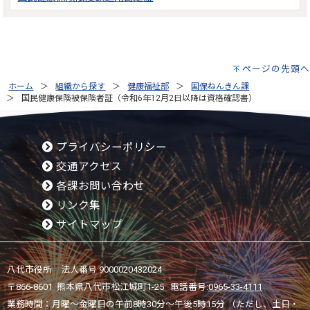
ページの先頭へ
ホーム
組織から探す
健康福祉部
国保ねんきん課
国民健康保険被保険者証（令和6年12月2日以降は資格確認書）
プライバシーポリシー
交通アクセス
各課お問い合わせ
リンク集
サイトマップ
八代市役所 法人番号 9000020432024
〒866-8601 熊本県八代市松江城町1-25 電話番号:
0965-33-4111
業務時間：月曜～金曜日の午前8時30分～午後5時15分 （ただし、土日・