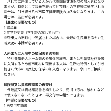
八代市に居住している人が八代市国民健康保険の加入者になり
ますが、特例として親元を離れて他市町村の学校等に通学される
場合は、引き続き八代市国民健康保険の加入者になります。この
場合は、届出が必要です。
［届出に必要なもの］
1.該当届
2.在学証明書（学生証の写しでも可）
※転出先の市町村で転居された場合は、最新の住民票を添えて住
所変更の申請が必要です。
入所または入院中の被保険者の特例
特別養護老人ホーム等の介護保険施設、または児童福祉施設等
に入所するため他市町村に転出する人は、住所地特例として引き
続き八代市の国民健康保険の加入者になります。窓口でご相談く
ださい。
保険証又は資格確認書の再交付
保険証又は資格確認書を紛失したり、汚損（汚れ、破れ）など
で使えなくなったときは、再交付の申請ができます。
［申請に必要なもの］
1.再交付申請書