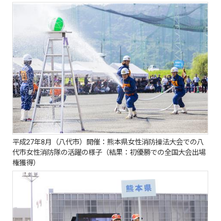
平成27年8月（八代市）開催：熊本県女性消防操法大会での八
代市女性消防隊の活躍の様子（結果：初優勝での全国大会出場
権獲得）