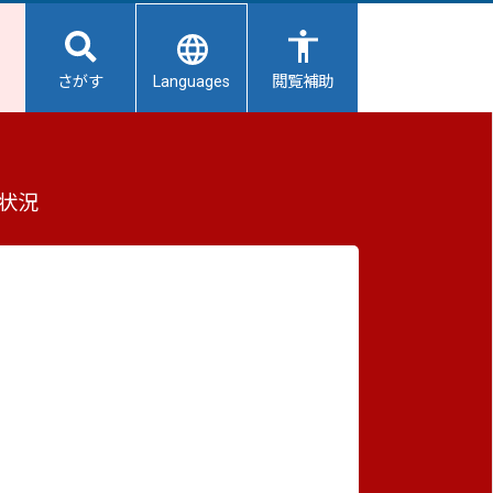
Languages
さがす
閲覧補助
もっと見る（全2件）
状況
重要なお知らせ
2026/08/06
【給水所情報】8月7日（金曜日）
2026/08/06
避難所開設状況
2026/08/01
避難所の再編について
2026/07/31
生活用水の配布について