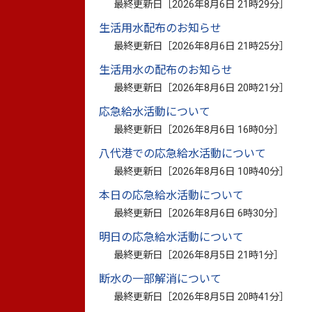
最終更新日［
2026年8月6日 21時29分
］
●電話番号:0965-34-1915
●利用時間:午前9時から午後10時まで
生活用水配布のお知らせ
●休館日:12月31日から翌年1月1日まで
最終更新日［
2026年8月6日 21時25分
］
●設置年月日:昭和54年4月1日
生活用水の配布のお知らせ
●敷地面積: 1,500.52平方メートル
最終更新日［
2026年8月6日 20時21分
］
●延床面積: 1,907.44平方メートル
応急給水活動について
●建築構造:道場-地上2階鉄筋コンクリート造
最終更新日［
2026年8月6日 16時0分
］
骨造
八代港での応急給水活動について
●駐車場 : 8台
最終更新日［
2026年8月6日 10時40分
］
●1階道場（柔道場-畳175枚、空手道場） 7
本日の応急給水活動について
●2階道場（剣道場） 766.
最終更新日［
2026年8月6日 6時30分
］
明日の応急給水活動について
◎利用料金
最終更新日［
2026年8月5日 21時1分
］
区分
一般
高校生以下
断水の一部解消について
個人
1回60円
1回30円
最終更新日［
2026年8月5日 20時41分
］