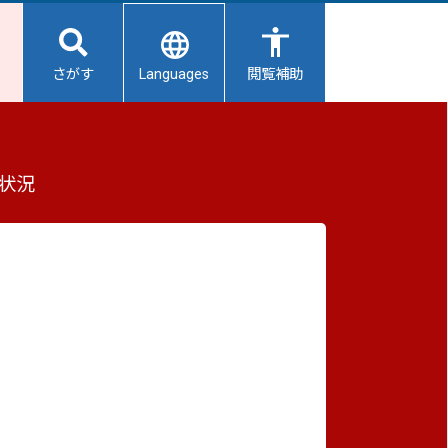
Languages
さがす
閲覧補助
法律(障害者差別解消法)について
もっと見る（全2件）
状況
重要なお知らせ
別
2026/08/08
避難所開設状況
2026/08/08
【給水所情報】8月9日（日曜日）
2026/08/01
避難所の再編について
2026/07/31
生活用水の配布について