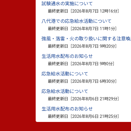
試験通水の実施について
行為をいいます。
最終更新日［
2026年8月7日 12時16分
］
例えば、
八代港での応急給水活動について
・障がいがあることを理由に、スポーツク
最終更新日［
2026年8月7日 11時1分
］
・障がいがあることを理由に、アパートを
強風・落雷・火の取り扱いに関する注意喚
・車いすを利用していることを理由に、レ
最終更新日［
2026年8月7日 9時20分
］
などです。
生活用水配布のお知らせ
（2）合理的配慮の不提供
最終更新日［
2026年8月7日 9時0分
］
障がいのある方から何らかの配慮を求める
応急給水活動について
会的障壁」（障がいのある方にとって、日
最終更新日［
2026年8月7日 6時30分
］
観念など）を取り除くために必要で合理的
応急給水活動について
とをいいます。こうした配慮を行わないこ
最終更新日［
2026年8月6日 21時29分
］
ます。
生活用水配布のお知らせ
例えば、
最終更新日［
2026年8月6日 21時25分
］
・聴覚障がいがあることを伝えたのに、必
・視覚障がいがあることを伝えたのに、「