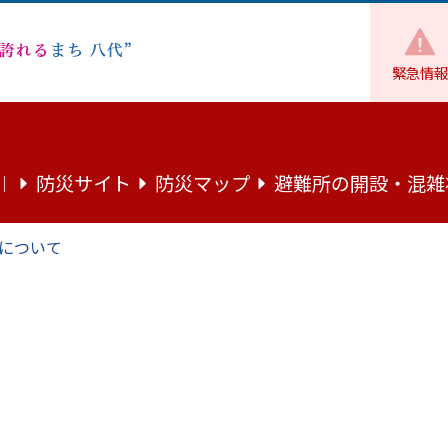
緊急情報
福祉
障がい者支援
障害を理由とする差別の解消の推進に関する
防災サイト
防災マップ
避難所の開設・混雑
｜
の解消の推進に関する法律(障害者差
について