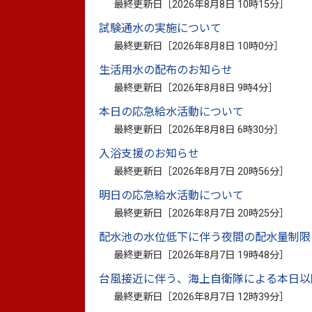
障害者差別解消法は、障がいを理由とする
最終更新日［
2026年8月8日 10時15分
］
よって分け隔てられることなく、相互に人格
試験通水の実施について
年6月に制定されました（施行は一部の附則を
最終更新日［
2026年8月8日 10時0分
］
この法律には、国の行政機関や地方公共団
生活用水の配布のお知らせ
とともに、それを実効的に推進するための
最終更新日［
2026年8月8日 9時4分
］
ための体制の整備、普及・啓発活動、情報
本日の応急給水活動について
められています。
最終更新日［
2026年8月8日 6時30分
］
併せて、障がいのある人から申し出があっ
入浴支援のお知らせ
配慮については、行政機関には義務付けら
最終更新日［
2026年8月7日 20時56分
］
明日の応急給水活動について
差別解消のための措置
最終更新日［
2026年8月7日 20時25分
］
配水池の水位低下に伴う夜間の配水量制限
この法律では、差別を解消するための措置
最終更新日［
2026年8月7日 19時48分
］
台風接近に伴う、海上自衛隊による本日以
（1）不当な差別的取り扱い
最終更新日［
2026年8月7日 12時39分
］
障がいを理由として、正当な理由なくサー