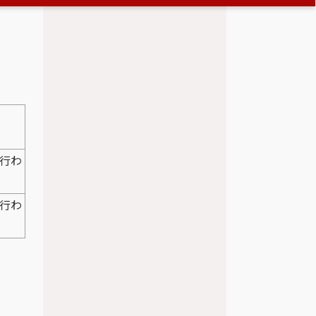
行わ
行わ