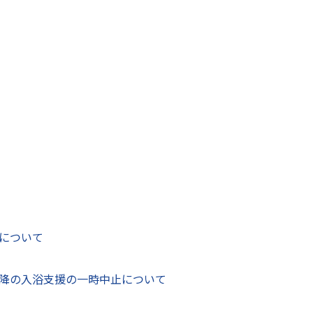
差別の解消を推進することにより、すべての国民が障がいの
と個性を尊重し合いながら共生する社会の実現を目指して、平
除き平成28年4月1日）。
体等及び民間事業者による「障がいを理由とする差別」を禁
基本方針や対応要領を作成すること、また、相談及び紛争の防
収集等の「障がいを理由とする差別」を解消するための支援措
たときは、合理的配慮の提供が求められています。これまで
れていましたが、令和6年4月から事業者にも義務付けられまし
について
として、次のような行為を禁じています。
降の入浴支援の一時中止について
ビスの提供を拒否したり、制限したり、条件を付けたりする