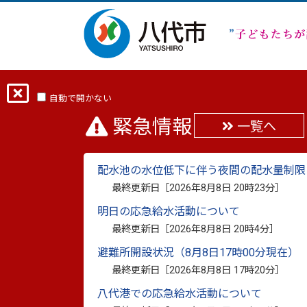
ホーム
分類から探す
健康・福祉
自動で開かない
緊急情報
一覧へ
障害を理由とする差別
配水池の水位低下に伴う夜間の配水量制限
解消法)について
最終更新日［
2026年8月8日 20時23分
］
明日の応急給水活動について
最終更新日：
2024年11月14日
印刷
最終更新日［
2026年8月8日 20時4分
］
避難所開設状況（8月8日17時00分現在）
法律の目的と概要
最終更新日［
2026年8月8日 17時20分
］
八代港での応急給水活動について