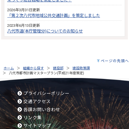
来づくり総合戦略を策定しました！
2026年3月31日更新
「第２次八代市地域公共交通計画」を策定しました
2023年6月13日更新
八代市道(本庁管理分)についてのお知らせ
ページの先頭へ
ホーム
組織から探す
建設部
建設政策課
八代市都市計画マスタープラン(平成21年度策定)
プライバシーポリシー
交通アクセス
各課お問い合わせ
リンク集
サイトマップ