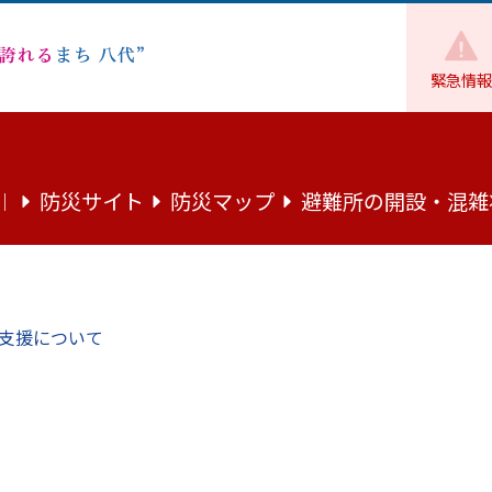
緊急情報
魅力
まちの話題
「さかもと７.４安心・安全のつどい」開催
防災サイト
防災マップ
避難所の開設・混雑
｜
安全のつどい」開催
支援について
笑顔のさかもと
7月4日に、坂本コミュニティセンター・坂本支所周辺で開催さ