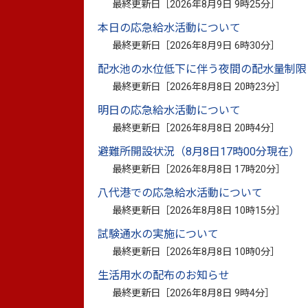
最終更新日［
2026年8月9日 9時25分
］
これは、令和2年7月豪雨の被災者への慰
本日の応急給水活動について
う思いから坂本住民自治協議会が企画した
最終更新日［
2026年8月9日 6時30分
］
て暮らせるまちづくりをイメージした「水
配水池の水位低下に伴う夜間の配水量制限
最終更新日［
2026年8月8日 20時23分
］
蓑田陽一坂本住民自治協議会会長は「豪雨
明日の応急給水活動について
かさ上げ工事が完了し、私たちのよりどこ
最終更新日［
2026年8月8日 20時4分
］
ました。“みんなで取り戻す生き生き笑顔の
避難所開設状況（8月8日17時00分現在）
る坂本にできたらと思っています」とあい
最終更新日［
2026年8月8日 17時20分
］
八代港での応急給水活動について
最終更新日［
2026年8月8日 10時15分
］
試験通水の実施について
最終更新日［
2026年8月8日 10時0分
］
生活用水の配布のお知らせ
最終更新日［
2026年8月8日 9時4分
］