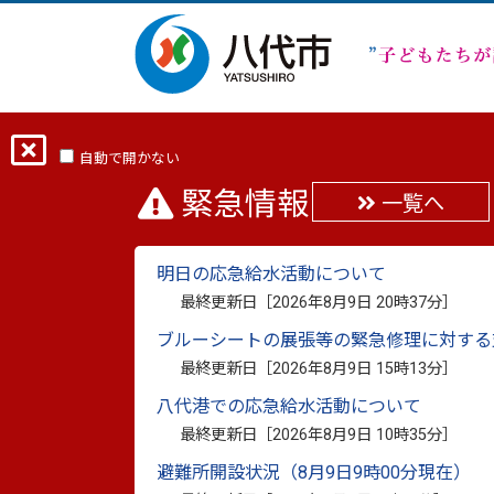
ホーム
分類から探す
市政
まちの
自動で開かない
緊急情報
一覧へ
「さかもと７.４安心・
明日の応急給水活動について
最終更新日：
2026年7月7日
最終更新日［
2026年8月9日 20時37分
］
印刷
ブルーシートの展張等の緊急修理に対する
最終更新日［
2026年8月9日 15時13分
］
みんなで取り戻す生き生き
八代港での応急給水活動について
最終更新日［
2026年8月9日 10時35分
］
「さかもと７.４安心・安全のつどい」が
避難所開設状況（8月9日9時00分現在）
坂本地域住民らが参加しました。