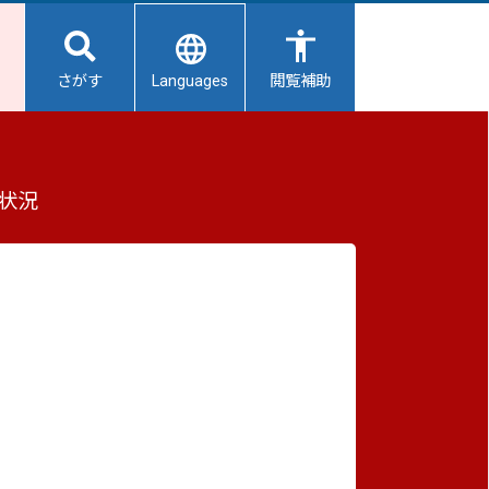
Languages
さがす
閲覧補助
もっと見る（全2件）
状況
重要なお知らせ
2026/08/09
避難所開設状況
2026/08/08
【給水所情報】8月9日（日曜日）
2026/08/01
避難所の再編について
2026/07/31
れ、
生活用水の配布について