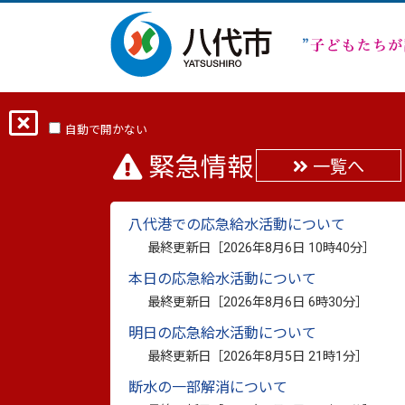
ホーム
分類から探す
くらし・手続き
自動で開かない
緊急情報
一覧へ
やつしろNPO情報！第8
八代港での応急給水活動について
最終更新日：
2026年7月7日
最終更新日［
2026年8月6日 10時40分
］
印刷
本日の応急給水活動について
八代地域の元気なNPOとボランティアを結
最終更新日［
2026年8月6日 6時30分
］
「やつしろNPO情報！」第８４号を作成し
明日の応急給水活動について
最終更新日［
2026年8月5日 21時1分
］
≪今月号のコンテンツ≫
断水の一部解消について