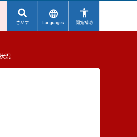
Languages
さがす
閲覧補助
もっと見る（全3件）
状況
重要なお知らせ
2026/08/06
避難所開設状況
2026/08/05
【給水所情報】8月6日（木曜日）
2026/08/01
避難所の再編について
2026/07/31
生活用水の配布について