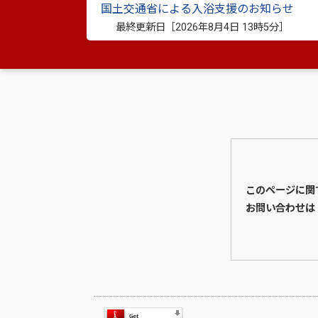
国土交通省による入浴支援のお知らせ
詳細はコチラ ⇒
http://www.city.yatsus
最終更新日［
2026年8月4日 13時5分
］
【登録に関する問い合わせ】市民活動政策課（TEL
このページに関
お問い合わせは