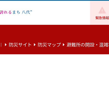
緊急情報
地域・市民活動
やつしろNPO情報！第84号
防災サイト
防災マップ
避難所の開設・混雑
｜
4号
ぶ情報誌
ました。