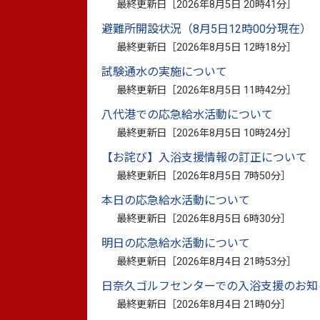
・がまだしもん紹介（団体紹介）
最終更新日［
2026年8月5日 20時41分
］
・お知らせ掲示板（７月～９月）
避難所開設状況（8月5日12時00分現在）
最終更新日［
2026年8月5日 12時18分
］
※次号は令和８年１０月に発行予定です
試験通水の実施について
「やつしろNPO情報！」第８４号（PDF：
最終更新日［
2026年8月5日 11時42分
］
八代港での応急給水活動について
最終更新日［
2026年8月5日 10時24分
］
【お詫び】入浴支援情報の訂正について
市民活動団体の皆様からの様々な情報をお
最終更新日［
2026年8月5日 7時50分
］
本日の応急給水活動について
≪八代市市民活動団体登録制度≫
最終更新日［
2026年8月5日 6時30分
］
八代市では市内を中心に公益的な活動をさ
明日の応急給水活動について
くりをすすめるために「市民活動団体登録
最終更新日［
2026年8月4日 21時53分
］
登録いただいた団体には、市ホームページ
日奈久ゴルフセンターでの入浴支援のお知
ひご登録ください。
最終更新日［
2026年8月4日 21時0分
］