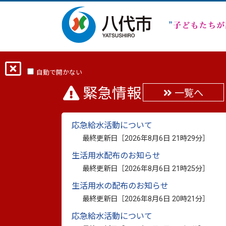
ホーム
分類から探す
くらし・手続き
自動で開かない
緊急情報
一覧へ
【肥薩おれんじ鉄道】
応急給水活動について
ンペーン
最終更新日［
2026年8月6日 21時29分
］
生活用水配布のお知らせ
最終更新日：
2026年7月6日
印刷
最終更新日［
2026年8月6日 21時25分
］
生活用水の配布のお知らせ
夏の海水浴シーズンにあわせて、肥薩おれ
最終更新日［
2026年8月6日 20時21分
］
温泉センターをつなぐ「無料シャトルバス
ご家族やお友達との夏休みの思い出作りに
応急給水活動について