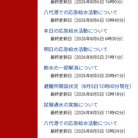
最終更新日［
2026年8月6日 16時0分
］
八代港での応急給水活動について
◆運行日 7月25日（土曜日）、26日（日
最終更新日［
2026年8月6日 10時40分
］
8月1日（土曜日）、2日（日曜日）、
本日の応急給水活動について
◆運行区間 行き：たのうら御立岬公園駅
最終更新日［
2026年8月6日 6時30分
］
帰り：御立岬海水浴場 ➡ 御立岬
明日の応急給水活動について
※駅～海水浴場間の所要時間約1
最終更新日［
2026年8月5日 21時1分
］
断水の一部解消について
最終更新日［
2026年8月5日 20時41分
］
◆運行時刻表 肥薩おれんじ鉄道の列車の
時刻表は
こちら
（外部リン
避難所開設状況（8月5日12時00分現在）
最終更新日［
2026年8月5日 12時18分
］
詳しくは、
肥薩おれんじ鉄道ホームページ
試験通水の実施について
最終更新日［
2026年8月5日 11時42分
］
八代港での応急給水活動について
【お問い合わせ】
最終更新日［
2026年8月5日 10時24分
］
肥薩おれんじ鉄道 営業戦略室 鉄事企画グループ