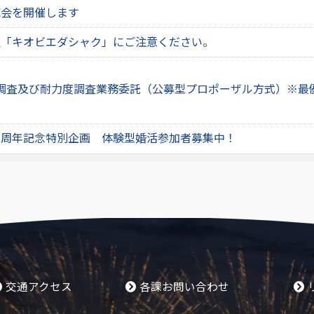
売会を開催します
虫「キオビエダシャク」にご注意ください。
調査及び耐力度調査業務委託（公募型プロポーザル方式）※最
nk１周年記念特別企画 体験型婚活参加者募集中！
交通アクセス
各課お問い合わせ