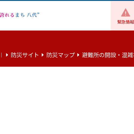
緊急情報
防災・防犯
公共交通
【肥薩おれんじ鉄道】「おれんじ鉄
防災サイト
防災マップ
避難所の開設・混雑
｜
「おれんじ鉄道で海へ行こう！」キャ
んじ鉄道により、たのうら御立岬公園駅・御立岬海水浴場・御
」が運行されます。
、おれんじ鉄道＆シャトルバスをぜひご利用ください。