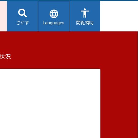
Languages
さがす
閲覧補助
道で海へ行こう！」キャンペーン
もっと見る（全2件）
状況
重要なお知らせ
2026/08/06
【給水所情報】8月7日（金曜日）
2026/08/06
避難所開設状況
2026/08/01
立岬
避難所の再編について
2026/07/31
生活用水の配布について