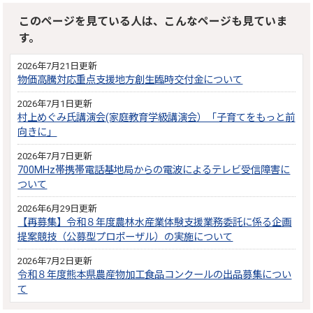
このページを見ている人は、こんなページも見ていま
す。
2026年7月21日更新
物価高騰対応重点支援地方創生臨時交付金について
2026年7月1日更新
村上めぐみ氏講演会(家庭教育学級講演会）「子育てをもっと前
向きに」
2026年7月7日更新
700MHz帯携帯電話基地局からの電波によるテレビ受信障害に
ついて
2026年6月29日更新
【再募集】令和８年度農林水産業体験支援業務委託に係る企画
提案競技（公募型プロポーザル）の実施について
2026年7月2日更新
令和８年度熊本県農産物加工食品コンクールの出品募集につい
て