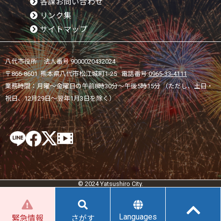
各課お問い合わせ
リンク集
サイトマップ
八代市役所 法人番号 9000020432024
〒866-8601 熊本県八代市松江城町1-25 電話番号:
0965-33-4111
業務時間：月曜～金曜日の午前8時30分～午後5時15分 （ただし、土日・
祝日、12月29日～翌年1月3日を除く）
© 2024 Yatsushiro City.
Languages
緊急情報
さがす