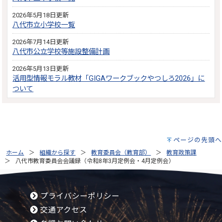
2026年5月18日更新
八代市立小学校一覧
2026年7月14日更新
八代市公立学校等施設整備計画
2026年5月13日更新
活用型情報モラル教材「GIGAワークブックやつしろ2026」に
ついて
ページの先頭へ
ホーム
組織から探す
教育委員会（教育部）
教育政策課
八代市教育委員会会議録（令和8年3月定例会・4月定例会）
プライバシーポリシー
交通アクセス