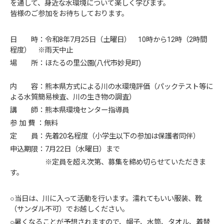
を通して、身近な水環境について楽しく学びます。
皆様のご参加をお待ちしております。
日 時：令和8年7月25日（土曜日） 10時から12時（2時間
程度） ※雨天中止
場 所：ほたるの里公園(八代市妙見町)
内 容：熊本県方式による川の水環境評価（パックテスト等に
よる水質簡易検査、川の生き物の調査）
講 師：熊本県環境センター指導員
参 加 費 ：無料
定 員：先着20名程度（小学生以下の参加は保護者同伴）
申込期限：7月22日（水曜日）まで
※定員を超え次第、募集を締め切らせていただきま
す。
○当日は、川に入って活動を行います。濡れてもいい服装、靴
（サンダル不可）でお越しください。
○暑くなることが予想されますので、帽子、水筒、タオル、着替