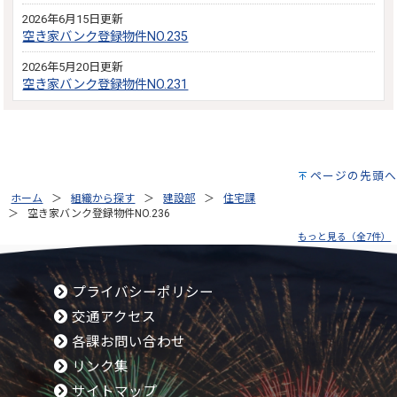
2026年6月15日更新
空き家バンク登録物件NO.235
2026年5月20日更新
空き家バンク登録物件NO.231
ページの先頭へ
ホーム
組織から探す
建設部
住宅課
空き家バンク登録物件NO.236
もっと見る（全7件）
プライバシーポリシー
交通アクセス
各課お問い合わせ
リンク集
サイトマップ