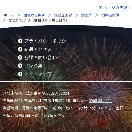
ページの先頭へ
ホーム
組織から探す
総務企画部
鏡支所
地域振興課
鏡支所だより（令和８年７月１日号)
プライバシーポリシー
交通アクセス
各課お問い合わせ
リンク集
サイトマップ
八代市役所 法人番号 9000020432024
〒866-8601 熊本県八代市松江城町1-25 電話番号:
0965-33-4111
業務時間：月曜～金曜日の午前8時30分～午後5時15分 （ただし、土日・
祝日、12月29日～翌年1月3日を除く）