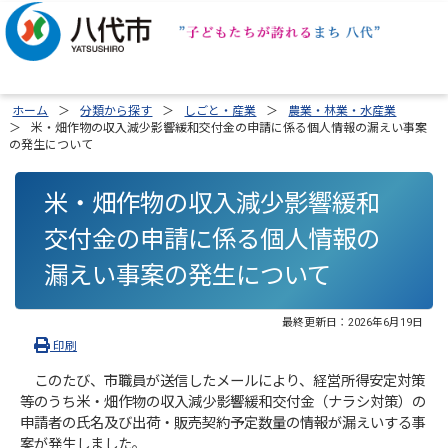
ホーム
分類から探す
しごと・産業
農業・林業・水産業
米・畑作物の収入減少影響緩和交付金の申請に係る個人情報の漏えい事案
の発生について
米・畑作物の収入減少影響緩和
交付金の申請に係る個人情報の
漏えい事案の発生について
最終更新日：
2026年6月19日
印刷
このたび、市職員が送信したメールにより、経営所得安定対策
等のうち米・畑作物の収入減少影響緩和交付金（ナラシ対策）の
申請者の氏名及び出荷・販売契約予定数量の情報が漏えいする事
案が発生しました。