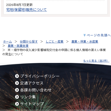
2026年8月7日更新
宅地(保留地)販売について
ページの先頭へ
ホーム
分類から探す
しごと・産業
農業・林業・水産業
農業・就農支援
米・畑作物の収入減少影響緩和交付金の申請に係る個人情報の漏えい事案
の発生について
もっと見る（全2件）
プライバシーポリシー
交通アクセス
各課お問い合わせ
リンク集
サイトマップ