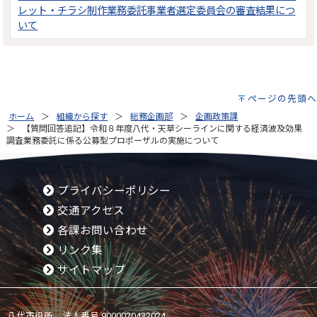
レット・チラシ制作業務委託事業者選定委員会の審査結果につ
いて
ページの先頭へ
ホーム
組織から探す
総務企画部
企画政策課
【質問回答追記】令和８年度八代・天草シーラインに関する経済波及効果
調査業務委託に係る公募型プロポーザルの実施について
プライバシーポリシー
交通アクセス
各課お問い合わせ
リンク集
サイトマップ
八代市役所 法人番号 9000020432024