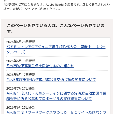
す。
PDF書類をご覧になる場合は、
Adobe Reader
が必要です。正しく表示されない
場合、最新バージョンをご利用ください。
このページを見ている人は、こんなページも見ていま
す。
2026年6月28日更新
バドミントンアジアジュニア選手権八代大会 開催中！（ポー
タルページ）
2026年6月19日更新
八代市物価高騰重点支援給付金のお知らせ
2026年6月17日更新
令和8年度第1回八代市地域公共交通会議の開催について
2026年7月27日更新
令和８年度八代・天草シーラインに関する経済波及効果調査業
務委託に係る公募型プロポーザルの実施結果について
2026年6月25日更新
令和８年度「フードワークスやつしろ」ＥＣサイト及びパンフ