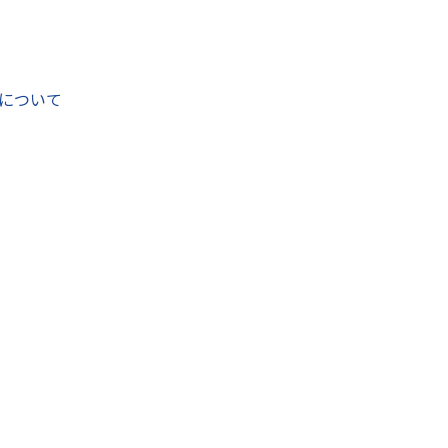
び障がい者の社会参加の促進等に向けて取り組んでいます。
は、障がいの種別や程度、その場の状況などにより多様である
ートの方法やコツなどを動画にまとめました。
ーターとなれるよう、ぜひご覧ください。
について
テップアップ編）