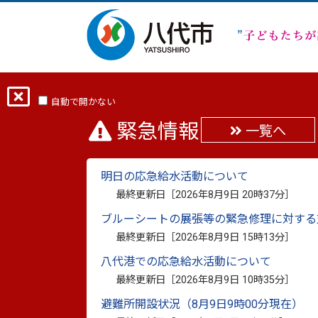
ホーム
分類から探す
健康・福祉
自動で開かない
緊急情報
一覧へ
八代市障がい者サポー
明日の応急給水活動について
最終更新日：
2026年6月19日
最終更新日［
2026年8月9日 20時37分
］
印刷
ブルーシートの展張等の緊急修理に対する
最終更新日［
2026年8月9日 15時13分
］
八代市障がい者サポーター研修（
八代港での応急給水活動について
最終更新日［
2026年8月9日 10時35分
］
本市では、「ともに支えあい 自分らしく
避難所開設状況（8月9日9時00分現在）