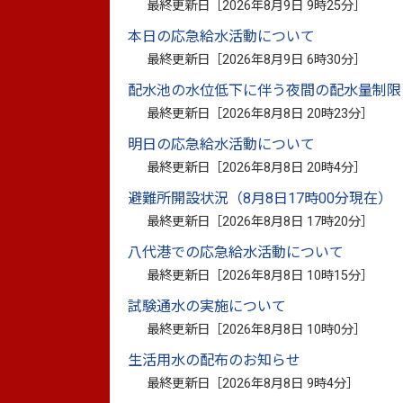
最終更新日［
2026年8月9日 9時25分
］
性及び必要な配慮についての理解の促進及
障がい者が求める支援の在り方について
本日の応急給水活動について
障がいに応じた支援ができるように、サポ
最終更新日［
2026年8月9日 6時30分
］
「ちょっとした支援」を実践できるサポ
配水池の水位低下に伴う夜間の配水量制限
最終更新日［
2026年8月8日 20時23分
］
八代市障がい者サポーター研修動画（ス
明日の応急給水活動について
最終更新日［
2026年8月8日 20時4分
］
避難所開設状況（8月8日17時00分現在）
最終更新日［
2026年8月8日 17時20分
］
八代港での応急給水活動について
最終更新日［
2026年8月8日 10時15分
］
試験通水の実施について
最終更新日［
2026年8月8日 10時0分
］
生活用水の配布のお知らせ
最終更新日［
2026年8月8日 9時4分
］