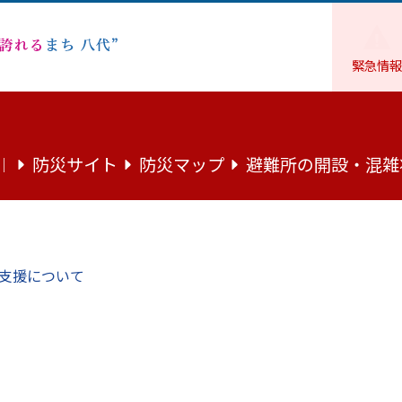
緊急情報
福祉
障がい者支援
八代市障がい者サポーター研修（ステップ
防災サイト
防災マップ
避難所の開設・混雑
｜
ター研修（ステップアップ編）
支援について
ステップアップ編）
暮らせる 心のかよいあうまち やつしろ」の実現のため、障がい