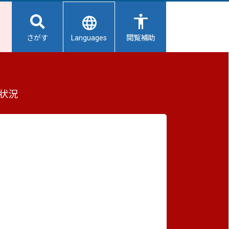
Languages
さがす
閲覧補助
アップ編）
もっと見る（全2件）
状況
重要なお知らせ
2026/08/09
【給水所情報】8月10日（月曜日）
2026/08/09
避難所開設状況
2026/08/01
避難所の再編について
2026/07/31
生活用水の配布について
の特