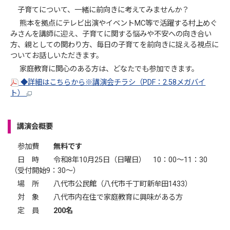
子育てについて、一緒に前向きに考えてみませんか？
熊本を拠点にテレビ出演やイベントMC等で活躍する村上めぐ
みさんを講師に迎え、子育てに関する悩みや不安への向き合い
方、親としての関わり方、毎日の子育てを前向きに捉える視点に
ついてお話しいただきます。
家庭教育に関心のある方は、どなたでも参加できます。
◆詳細はこちらから※講演会チラシ（PDF：2.58メガバイ
ト）
講演会概要
参加費
無料です
日 時 令和8年10月25日（日曜日） 10：00～11：30
（受付開始9：30～）
場 所 八代市公民館（八代市千丁町新牟田1433）
対 象 八代市内在住で家庭教育に興味がある方
定 員
200名