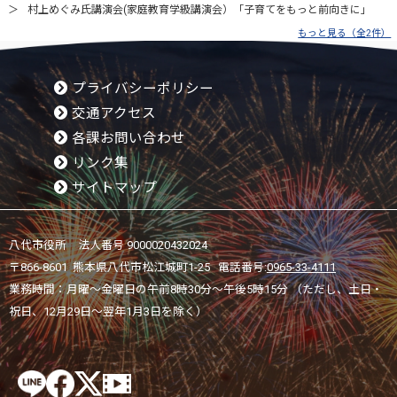
村上めぐみ氏講演会(家庭教育学級講演会）「子育てをもっと前向きに」
もっと見る（全2件）
プライバシーポリシー
交通アクセス
各課お問い合わせ
リンク集
サイトマップ
八代市役所 法人番号 9000020432024
〒866-8601 熊本県八代市松江城町1-25 電話番号:
0965-33-4111
業務時間：月曜～金曜日の午前8時30分～午後5時15分 （ただし、土日・
祝日、12月29日～翌年1月3日を除く）