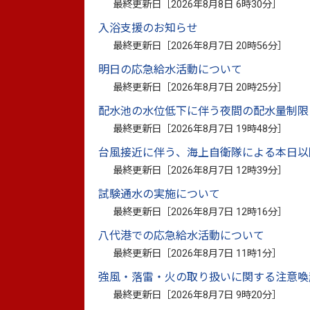
最終更新日［
2026年8月8日 6時30分
］
令和８年度首都圏における八代産品プロモ
入浴支援のお知らせ
最終更新日［
2026年8月7日 20時56分
］
す。
明日の応急給水活動について
いただいた質問に関する回答は、添付の回
最終更新日［
2026年8月7日 20時25分
］
配水池の水位低下に伴う夜間の配水量制限
最終更新日［
2026年8月7日 19時48分
］
回答書（PDF：656.6キロバイト）
台風接近に伴う、海上自衛隊による本日以
最終更新日［
2026年8月7日 12時39分
］
試験通水の実施について
最終更新日［
2026年8月7日 12時16分
］
八代港での応急給水活動について
このページに関
最終更新日［
2026年8月7日 11時1分
］
お問い合わせは
強風・落雷・火の取り扱いに関する注意喚
最終更新日［
2026年8月7日 9時20分
］