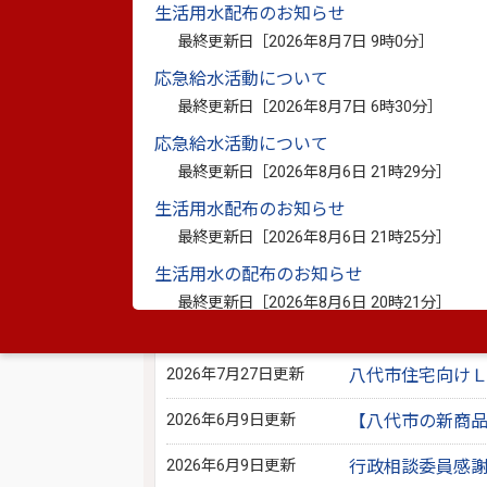
生活用水配布のお知らせ
最終更新日［
2026年8月7日 9時0分
］
応急給水活動について
最終更新日［
2026年8月7日 6時30分
］
別ウィンドウで開きます
応急給水活動について
最終更新日［
2026年8月6日 21時29分
］
※資料としてPDFファイルが添付されている場合は
PDF書類をご覧になる場合は、
Adobe Reader
が必要
生活用水配布のお知らせ
最終更新日［
2026年8月6日 21時25分
］
このページを見ている人は、こんな
生活用水の配布のお知らせ
2026年6月9日更新
最終更新日［
2026年8月6日 20時21分
］
令和8年度(２０２６年度)世界エイズデ
応急給水活動について
最終更新日［
2026年8月6日 16時0分
］
2026年7月27日更新
八代市住宅向け
2026年6月9日更新
【八代市の新商品
2026年6月9日更新
行政相談委員感