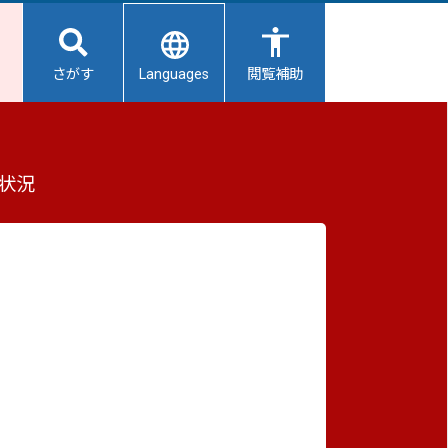
Languages
さがす
閲覧補助
かる質問への回答について
もっと見る（全4件）
状況
重要なお知らせ
2026/08/08
避難所開設状況
2026/08/07
【給水所情報】8月8日（土曜日）
2026/08/01
避難所の再編について
質
2026/07/31
生活用水の配布について