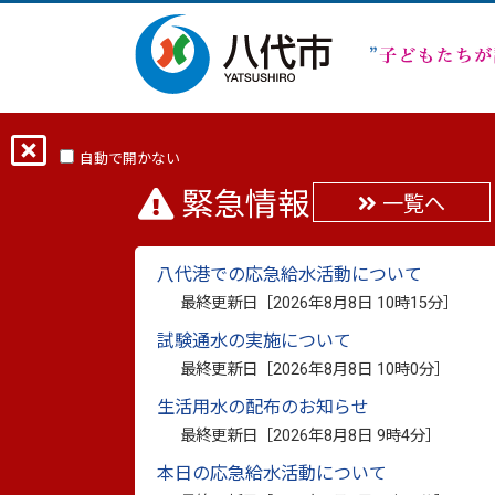
ホーム
分類から探す
しごと・産業
自動で開かない
緊急情報
一覧へ
令和８年度首都圏にお
八代港での応急給水活動について
委託にかかる質問への
最終更新日［
2026年8月8日 10時15分
］
試験通水の実施について
最終更新日：
2026年6月9日
印刷
最終更新日［
2026年8月8日 10時0分
］
生活用水の配布のお知らせ
令和８年度首都圏における
最終更新日［
2026年8月8日 9時4分
］
問への回答について
本日の応急給水活動について