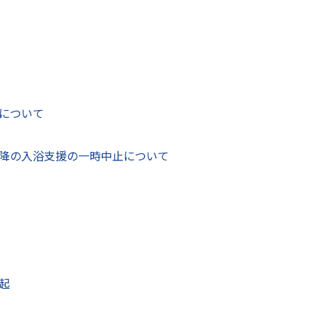
ーション事業業務委託に関する質問をいただきありがとうござ
答書をご確認ください。
について
降の入浴支援の一時中止について
農林水産部 フードバレー推進課
〒866-8601
する
熊本県八代市松江城町1-25 4階
電話番号：
0965-33-8780
起
Fax：0965-32-8944
お問い合わせフォーム