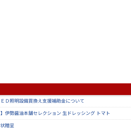
（ID:
、
Adobe Acrobat(R)
が必要です。
です。正しく表示されない場合、最新バージョンをご利用ください。
ページも見ています。
ーポスターコンクールのポスター募集について
ＬＥＤ照明設備買換え支援補助金について
】伊勢醤油本舗セレクション 生ドレッシング トマト
謝状贈呈