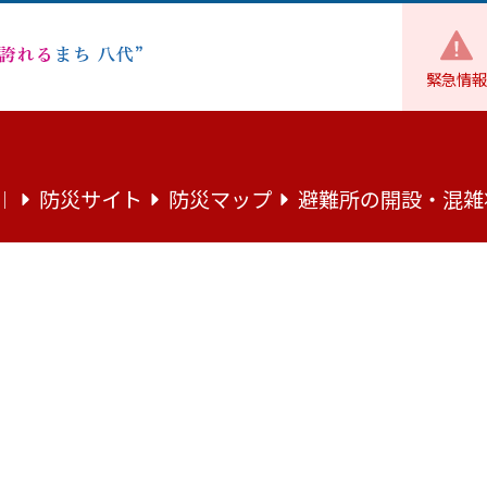
緊急情報
令和８年度首都圏における八代産品プロモーション事業業務委託にか
防災サイト
防災マップ
避難所の開設・混雑
｜
ける八代産品プロモーション事業業務
回答について
八代産品プロモーション事業業務委託に係る