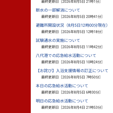
最終更新日［
2026年8月5日 21時1分
］
断水の一部解消について
最終更新日［
2026年8月5日 20時41分
］
避難所開設状況（8月5日12時00分現在）
最終更新日［
2026年8月5日 12時18分
］
試験通水の実施について
最終更新日［
2026年8月5日 11時42分
］
八代港での応急給水活動について
最終更新日［
2026年8月5日 10時24分
］
【お詫び】入浴支援情報の訂正について
最終更新日［
2026年8月5日 7時50分
］
健康コラムとまみの畑 Vo
本日の応急給水活動について
最終更新日［
2026年8月5日 6時30分
］
ン！
明日の応急給水活動について
最終更新日［
2026年8月4日 21時53分
］
特定健診後の保健指導で、40代～50代