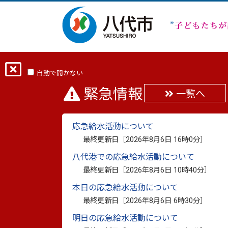
ホーム
分類から探す
健康・福祉
自動で開かない
緊急情報
一覧へ
健康コラムとまみの畑vo
応急給水活動について
の初期サイン！』掲載
最終更新日［
2026年8月6日 16時0分
］
八代港での応急給水活動について
最終更新日：
2026年6月19日
印刷
最終更新日［
2026年8月6日 10時40分
］
本日の応急給水活動について
最終更新日［
2026年8月6日 6時30分
］
明日の応急給水活動について