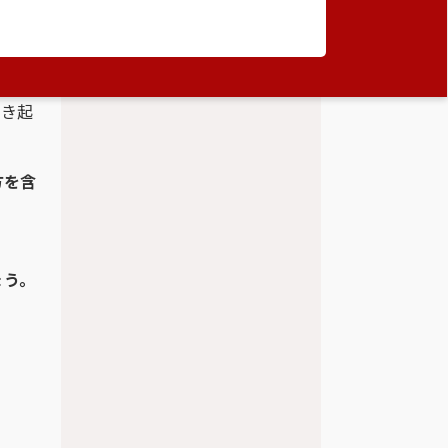
下の血
動脈硬
引き起
方を含
、
ょう。