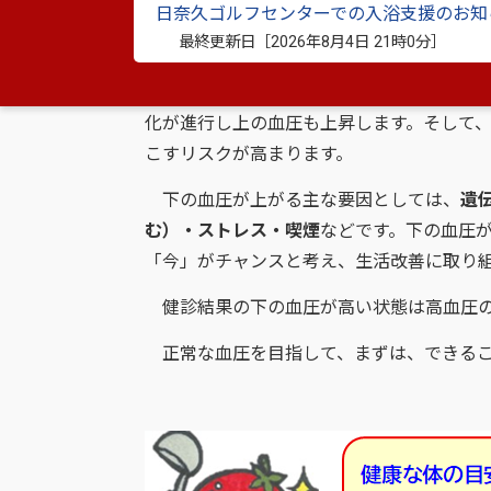
日奈久ゴルフセンターでの入浴支援のお知
ね？」と質問をいただきました。
最終更新日［
2026年8月4日 21時0分
］
実は
下の血圧が高いのはこれから起こる
圧が高い人は、まだ血管が柔らかい状態で
化が進行し上の血圧も上昇します。そして
こすリスクが高まります。
下の血圧が上がる主な要因としては、
遺
む）・ストレス・喫煙
などです。下の血圧
「今」がチャンスと考え、生活改善に取り
健診結果の下の血圧が高い状態は高血圧
正常な血圧を目指して、まずは、できる