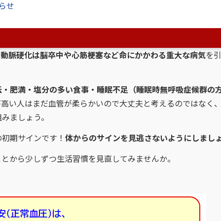
らせ
動脈硬化の初期サイン
かもしれません。上の血圧が正常でも、
すが、そのままにしておくと血管が傷つき弾力性がなくなり、
、
動脈硬化は脳卒中や心筋梗塞など命にかかわる重大な病気
を
伝・肥満・塩分の多い食事・睡眠不足（睡眠時無呼吸症候群の
が高い人はまだ血管が柔らかいので大丈夫と考えるのではなく
組みましょう。
の初期サインです！
体からのサインを見逃さないようにしまし
ことから少しずつ生活習慣を見直してみませんか。