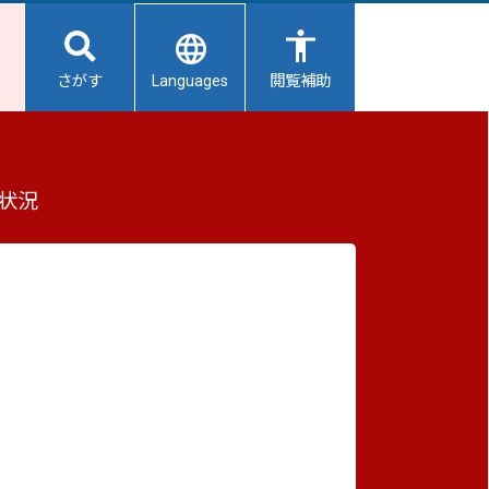
Languages
さがす
閲覧補助
イン！』掲載しました
もっと見る（全4件）
状況
重要なお知らせ
2026/08/06
避難所開設状況
2026/08/05
【給水所情報】8月6日（木曜日）
2026/08/01
避難所の再編について
2026/07/31
生活用水の配布について