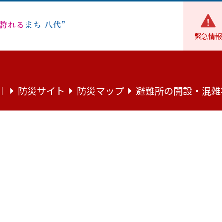
緊急情報
健康コラムとまみの畑vol.22『見逃していませんか？高血圧の初期サ
防災サイト
防災マップ
避難所の開設・混雑
｜
l.22『見逃していませんか？高血圧
しました