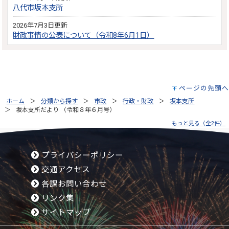
八代市坂本支所
2026年7月3日更新
財政事情の公表について（令和8年6月1日）
ページの先頭へ
ホーム
分類から探す
市政
行政・財政
坂本支所
坂本支所だより （令和８年６月号）
もっと見る（全2件）
プライバシーポリシー
交通アクセス
各課お問い合わせ
リンク集
サイトマップ