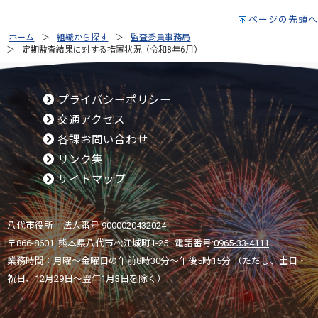
ページの先頭へ
ホーム
組織から探す
監査委員事務局
定期監査結果に対する措置状況（令和8年6月）
プライバシーポリシー
交通アクセス
各課お問い合わせ
リンク集
サイトマップ
八代市役所 法人番号 9000020432024
〒866-8601 熊本県八代市松江城町1-25 電話番号:
0965-33-4111
業務時間：月曜～金曜日の午前8時30分～午後5時15分 （ただし、土日・
祝日、12月29日～翌年1月3日を除く）