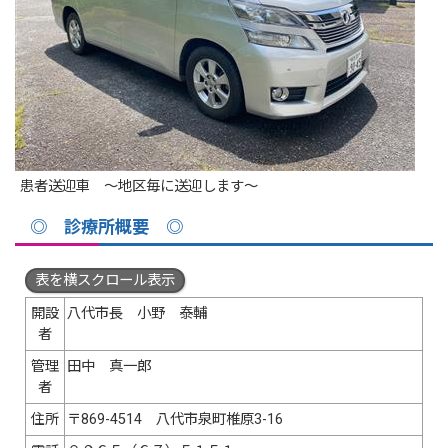
患者送迎車 ～地区毎に送迎します～
◎ 診療所概要 ◎
表を横スクロール表示
開設
八代市長 小野 泰輔
者
管理
田中 真一郎
者
住所
〒869-4514 八代市泉町椎原3-16