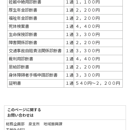
妊娠中絶用診断書
１通
１，１００円
厚生年金診断書
１通
２，２００円
福祉年金診断書
１通
２，２００円
死体検案書
１通
４，４００円
生命保険診断書
１通
３，３００円
障害関係診断書
１通
２，２００円
交通事故自賠責法関係診断書
１通
３，３００円
裁判用診断書
１通
４，４００円
恩給診断書
１通
２，２００円
身体障碍者手帳申請診断書
１通
３，３００円
証明書
１通
５４０円～２，２００円
このページに関する
お問い合わせは
総務企画部 泉支所 地域振興課
〒869-4401