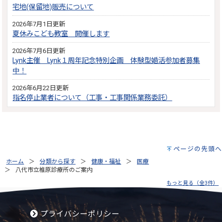
宅地(保留地)販売について
2026年7月1日更新
夏休みこども教室 開催します
2026年7月6日更新
Lynk主催 Lynk１周年記念特別企画 体験型婚活参加者募集
中！
2026年6月22日更新
指名停止業者について（工事・工事関係業務委託）
ページの先頭へ
ホーム
分類から探す
健康・福祉
医療
八代市立椎原診療所のご案内
もっと見る（全3件）
プライバシーポリシー