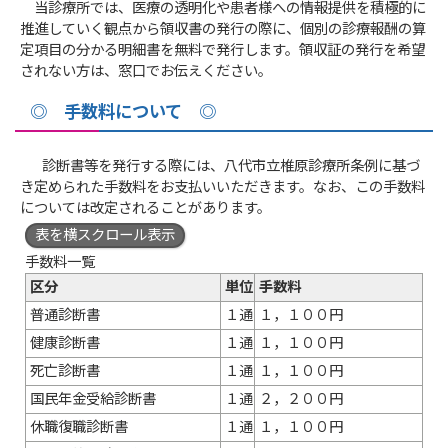
当診療所では、医療の透明化や患者様への情報提供を積極的に
推進していく観点から領収書の発行の際に、個別の診療報酬の算
定項目の分かる明細書を無料で発行します。領収証の発行を希望
されない方は、窓口でお伝えください。
◎ 手数料について ◎
診断書等を発行する際には、八代市立椎原診療所条例に基づ
き定められた手数料をお支払いいただきます。なお、この手数料
については改定されることがあります。
表を横スクロール表示
手数料一覧
区分
単位
手数料
普通診断書
１通
１，１００円
健康診断書
１通
１，１００円
死亡診断書
１通
１，１００円
国民年金受給診断書
１通
２，２００円
休職復職診断書
１通
１，１００円