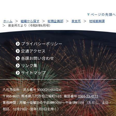
ページの先頭へ
ホーム
組織から探す
総務企画部
泉支所
地域振興課
泉支所だより（令和8年6月号）
プライバシーポリシー
交通アクセス
各課お問い合わせ
リンク集
サイトマップ
八代市役所 法人番号 9000020432024
〒866-8601 熊本県八代市松江城町1-25 電話番号:
0965-33-4111
業務時間：月曜～金曜日の午前8時30分～午後5時15分 （ただし、土日・
祝日、12月29日～翌年1月3日を除く）