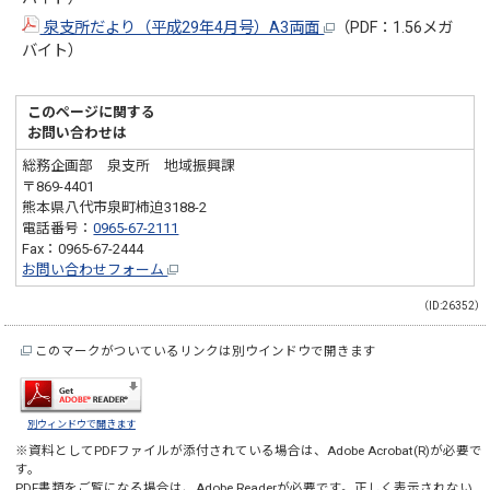
泉支所だより（平成29年4月号）A3両面
（PDF：1.56メガ
バイト）
このページに関する
お問い合わせは
総務企画部 泉支所 地域振興課
〒869-4401
熊本県八代市泉町柿迫3188-2
電話番号：
0965-67-2111
Fax：0965-67-2444
お問い合わせフォーム
（ID:26352）
このマークがついているリンクは別ウインドウで開きます
別ウィンドウで開きます
※資料としてPDFファイルが添付されている場合は、
Adobe Acrobat(R)
が必要で
す。
PDF書類をご覧になる場合は、
Adobe Reader
が必要です。正しく表示されない