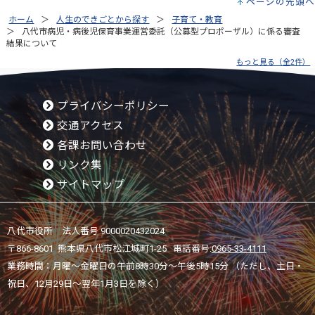
ページの先頭へ
ホーム
人生のできごとから探す
子育て・教育
八代市病児・病後児保育事業運営委託（公募型プロポーザル）に係る審査
結果について
もっと見る（全2件）
プライバシーポリシー
交通アクセス
各課お問い合わせ
リンク集
サイトマップ
八代市役所 法人番号 9000020432024
〒866-8601 熊本県八代市松江城町1-25 電話番号:
0965-33-4111
業務時間：月曜～金曜日の午前8時30分～午後5時15分 （ただし、土日・
祝日、12月29日～翌年1月3日を除く）