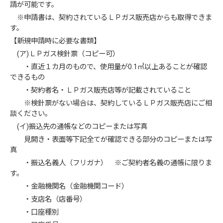
請が可能です。
※申請書は、契約されているＬＰガス販売店からも取得できま
す。
【新規申請時に必要な書類】
(ア)ＬＰガス検針票（コピー可）
・直近１カ月のもので、使用量が0.1㎥以上あることが確認
できるもの
・契約者名・ＬＰガス販売店等が記載されていること
※検針票がない場合は、契約しているＬＰガス販売店にご相
談ください。
(イ)振込先の通帳などのコピーまたは写真
見開き・表面等下記全てが確認できる部分のコピーまたは写
真
・振込名義人（フリガナ） ※ご契約者名義の通帳に限りま
す。
・金融機関名（金融機関コード）
・支店名（店番号）
・口座種別