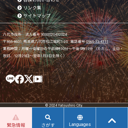
リンク集
サイトマップ
八代市役所 法人番号 9000020432024
〒866-8601 熊本県八代市松江城町1-25 電話番号:
0965-33-4111
業務時間：月曜～金曜日の午前8時30分～午後5時15分 （ただし、土日・
祝日、12月29日～翌年1月3日を除く）
© 2024 Yatsushiro City.
Languages
緊急情報
さがす