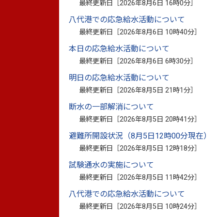
最終更新日［
2026年8月6日 16時0分
］
これに伴い、現在お持ちの未使用の回数券
付期間内にお手続きをお願い申し上げます
八代港での応急給水活動について
最終更新日［
2026年8月6日 10時40分
］
※有効期限が令和８年６月３０日以前の回
本日の応急給水活動について
最終更新日［
2026年8月6日 6時30分
］
明日の応急給水活動について
払い戻し受付期間
最終更新日［
2026年8月5日 21時1分
］
断水の一部解消について
令和８年６月１日（月曜日）～ 令和８年８
最終更新日［
2026年8月5日 20時41分
］
受付時間： 午前９時 ～ 午後５時（
※
土日
※休館の期間に応じて受付期間を延長す
避難所開設状況（8月5日12時00分現在）
最終更新日［
2026年8月5日 12時18分
］
試験通水の実施について
最終更新日［
2026年8月5日 11時42分
］
受付窓口（郵送可）
八代港での応急給水活動について
・八代市役所 健康福祉政策課（本庁舎２
最終更新日［
2026年8月5日 10時24分
］