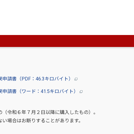
千丁支所１階）
25 健康福祉政策課 宛
請書（PDF：46.3キロバイト）
申請書（ワード：41.5キロバイト）
（令和６年７月２日以降に購入したもの）。
い場合はお断りすることがあります。