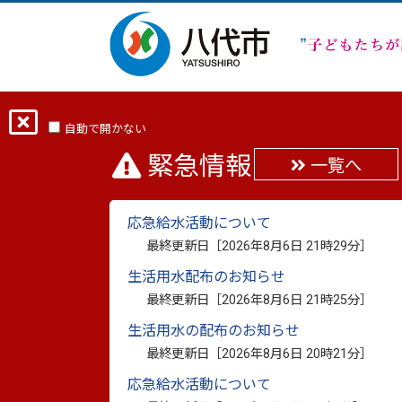
ホーム
分類から探す
くらし・手続き
自動で開かない
緊急情報
一覧へ
千丁健康温泉センター
応急給水活動について
最終更新日：
2026年5月27日
最終更新日［
2026年8月6日 21時29分
］
印刷
生活用水配布のお知らせ
最終更新日［
2026年8月6日 21時25分
］
千丁健康温泉センター休館に
生活用水の配布のお知らせ
最終更新日［
2026年8月6日 20時21分
］
千丁健康温泉センターは、今後の運営方針
応急給水活動について
をもちまして休館することとなりました。