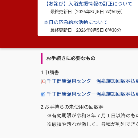
・千丁支所 地域振興課 健康福祉係（
【お詫び】入浴支援情報の訂正について
最終更新日［
2026年8月5日 7時50分
］
（郵送先）
本日の応急給水活動について
〒866-8601 熊本県八代市松江城町1-
最終更新日［
2026年8月5日 6時30分
］
お手続きに必要なもの
1.申請書
千丁健康温泉センター温泉施設回数券払戻申
千丁健康温泉センター温泉施設回数券払戻
2.お手持ちの未使用の回数券
※有効期限が令和８年７月１日以降のもの
※破損や汚れが激しく、券種が判別できな