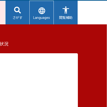
Languages
さがす
閲覧補助
もっと見る（全6件）
状況
重要なお知らせ
2026/08/06
【給水所情報】8月7日（金曜日）
2026/08/06
避難所開設状況
2026/08/01
避難所の再編について
曜日）
2026/07/31
生活用水の配布について