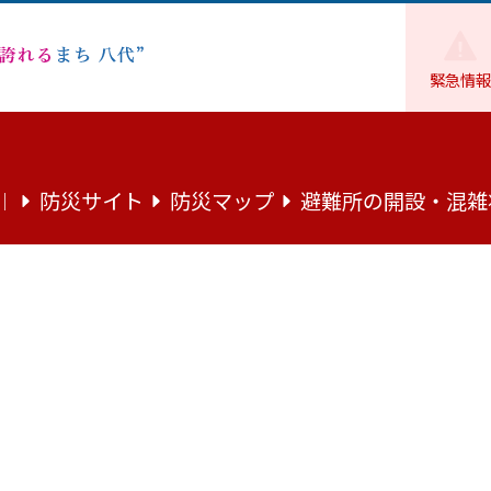
緊急情報
千丁健康温泉センター休館に伴う回数券 払い戻しのお知らせ
防災サイト
防災マップ
避難所の開設・混雑
｜
休館に伴う回数券 払い戻しのお知らせ
伴う回数券 払い戻しのお知らせ
検討に係る調査・検証を行うため、令和８年６月３０日（火