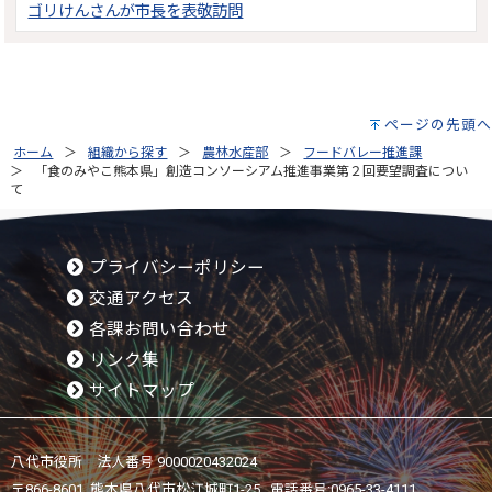
ゴリけんさんが市長を表敬訪問
ページの先頭へ
ホーム
組織から探す
農林水産部
フードバレー推進課
「食のみやこ熊本県」創造コンソーシアム推進事業第２回要望調査につい
て
プライバシーポリシー
交通アクセス
各課お問い合わせ
リンク集
サイトマップ
八代市役所 法人番号 9000020432024
〒866-8601 熊本県八代市松江城町1-25 電話番号:
0965-33-4111