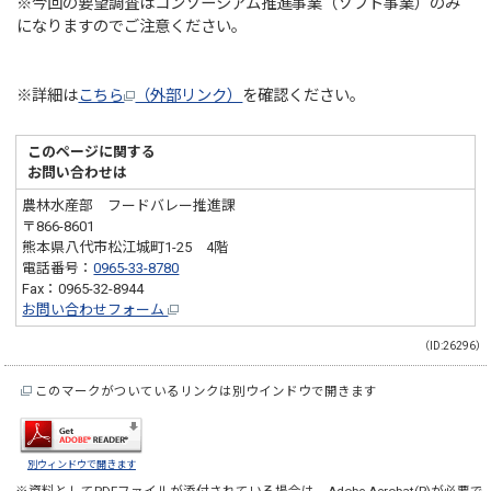
※今回の要望調査はコンソーシアム推進事業（ソフト事業）のみ
になりますのでご注意ください。
※詳細は
こちら
（外部リンク）
を確認ください。
このページに関する
お問い合わせは
農林水産部 フードバレー推進課
〒866-8601
熊本県八代市松江城町1-25 4階
電話番号：
0965-33-8780
Fax：0965-32-8944
お問い合わせフォーム
（ID:26296）
このマークがついているリンクは別ウインドウで開きます
別ウィンドウで開きます
※資料としてPDFファイルが添付されている場合は、
Adobe Acrobat(R)
が必要で