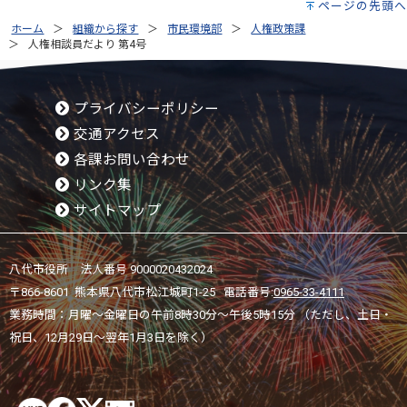
ページの先頭へ
ホーム
組織から探す
市民環境部
人権政策課
人権相談員だより 第4号
プライバシーポリシー
交通アクセス
各課お問い合わせ
リンク集
サイトマップ
八代市役所 法人番号 9000020432024
〒866-8601 熊本県八代市松江城町1-25 電話番号:
0965-33-4111
業務時間：月曜～金曜日の午前8時30分～午後5時15分 （ただし、土日・
祝日、12月29日～翌年1月3日を除く）