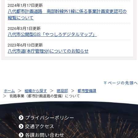
2024年1月17日更新
八代都市計画道路 南部幹線外1線に係る事業計画変更認可の
縦覧について
2026年3月1日更新
八代市公開型GIS「やつしろデジタルマップ」
2023年6月13日更新
八代市道(本庁管理分)についてのお知らせ
ページの先頭へ
ホーム
組織から探す
建設部
都市整備課
街路事業（都市計画道路の整備）について
プライバシーポリシー
交通アクセス
各課お問い合わせ