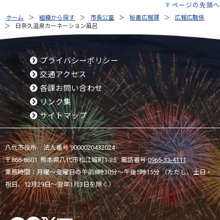
ページの先頭へ
ホーム
組織から探す
市長公室
秘書広報課
広報広聴係
日奈久温泉カーネーション風呂
プライバシーポリシー
交通アクセス
各課お問い合わせ
リンク集
サイトマップ
八代市役所 法人番号 9000020432024
〒866-8601 熊本県八代市松江城町1-25 電話番号:
0965-33-4111
業務時間：月曜～金曜日の午前8時30分～午後5時15分 （ただし、土日・
祝日、12月29日～翌年1月3日を除く）