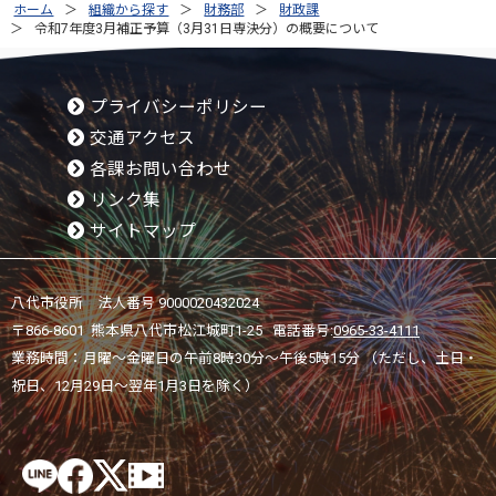
ホーム
組織から探す
財務部
財政課
令和7年度3月補正予算（3月31日専決分）の概要について
プライバシーポリシー
交通アクセス
各課お問い合わせ
リンク集
サイトマップ
八代市役所 法人番号 9000020432024
〒866-8601 熊本県八代市松江城町1-25 電話番号:
0965-33-4111
業務時間：月曜～金曜日の午前8時30分～午後5時15分 （ただし、土日・
祝日、12月29日～翌年1月3日を除く）