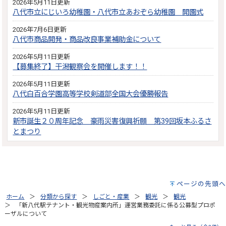
2026年5月11日更新
八代市立にじいろ幼稚園・八代市立あおぞら幼稚園 開園式
2026年7月6日更新
八代市商品開発・商品改良事業補助金について
2026年5月11日更新
【募集終了】干潟観察会を開催します！！
2026年5月11日更新
八代白百合学園高等学校剣道部全国大会優勝報告
2026年5月11日更新
新市誕生２０周年記念 豪雨災害復興祈願 第39回坂本ふるさ
とまつり
ページの先頭へ
ホーム
分類から探す
しごと・産業
観光
観光
「新八代駅テナント・観光物産案内所」運営業務委託に係る公募型プロポ
ーザルについて