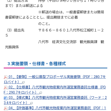
（2）提出方法 持参（平日の９時００分から１７時００分
まで）または郵送による
※郵送の場合は、一般書留郵便または簡易
書留郵便によることとし、提出期限までに必着
のこと。
（3）提出先 〒８６６－８６０１八代市松江城町１－２
５
八代市 経済文化交流部 観光振興課 観
光振興係
3.実施要領・仕様書・各種様式
01_【要領】一般公募型プロポーザル実施要領（PDF：280.7キ
ロバイト）
02_【仕様書】八代市観光物産案内所運営業務委託仕様書（PD
F：290.7キロバイト）
03_【様式集】八代市観光物産案内所運営業務委託（ワード：2
3.4キロバイト）
04_【評価基準】八代市観光物産案内所運営業務委託（PDF：1