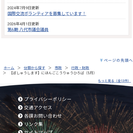
2024年7月9日更新
国際交流ボランティアを募集しています！
2026年4月1日更新
第6期 八代市議会議員
ページの先頭へ
ホーム
分類から探す
市政
行政・財政
【ぼしゅうします】にほんごこうりゅうひろば（5月）
もっと見る（全13件）
プライバシーポリシー
交通アクセス
各課お問い合わせ
リンク集
サイトマップ