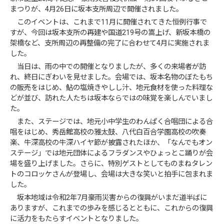
まつりが、4月26日に坂本支所周辺で開催されました。
このイベントは、これまで11月に開催されてきた恒例行事で
すが、今回は坂本支所の再建や国道219号の嵩上げ、新坂本橋の
架橋など、支所周辺の再整備の完了に合わせて4月に実施されま
した。
当日は、雨の中での開催となりましたが、多くの来場者が訪
れ、終日にぎわいを見せました。会場では、坂本名物のぼたもち
の販売をはじめ、鮎の塩焼きやしし汁、地元食材を使った料理な
どが並び、訪れた人たちは坂本ならではの味覚を楽しんでいまし
た。
また、ステージでは、地元小中学生のわんぱく合唱団による合
唱をはじめ、秀岳館高校の雅太鼓、八代白百合学園高校の吹奏
楽、牛深高校の牛深ハイヤ節が披露されたほか、「なんでもオン
ステージ」では地元団体によるフラダンスやひょっとこ踊りが会
場を盛り上げました。さらに、特別ゲストとしてものまねタレン
トのコロッケさんが登場し、会場は大きな笑いと拍手に包まれま
した。
坂本地域は令和2年7月豪雨災害からの復興がいまだ道半ばに
ありますが、これまでの歩みを感じるとともに、これからの復興
に活力をもたらすイベントとなりました。