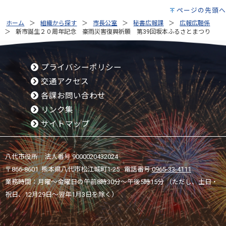
ページの先頭へ
ホーム
組織から探す
市長公室
秘書広報課
広報広聴係
新市誕生２０周年記念 豪雨災害復興祈願 第39回坂本ふるさとまつり
プライバシーポリシー
交通アクセス
各課お問い合わせ
リンク集
サイトマップ
八代市役所 法人番号 9000020432024
〒866-8601 熊本県八代市松江城町1-25 電話番号:
0965-33-4111
業務時間：月曜～金曜日の午前8時30分～午後5時15分 （ただし、土日・
祝日、12月29日～翌年1月3日を除く）