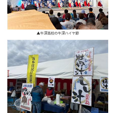
▲牛深高校の牛深ハイヤ節