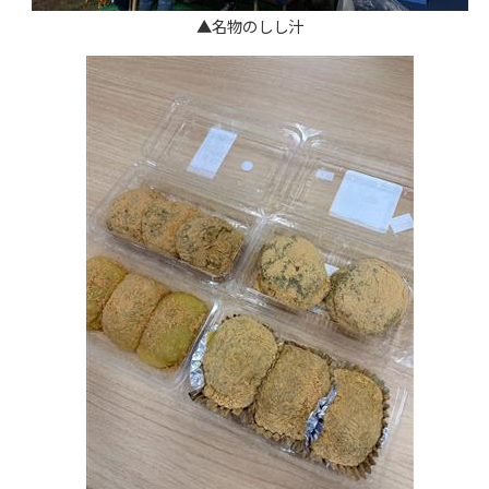
▲名物のしし汁