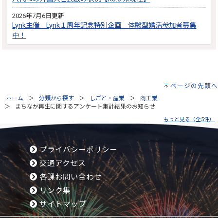
2026年7月6日更新
Lynk主催 Lynk１周年記念特別企画 体験型婚活参加者募集
中！
ページの先頭へ
ホーム
分類から探す
しごと・産業
商工業
まちなか再生に関するアンケート集計結果のお知らせ
もっと見る（全5件）
プライバシーポリシー
交通アクセス
各課お問い合わせ
リンク集
サイトマップ